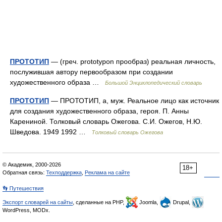
ПРОТОТИП
— (греч. prototypon прообраз) реальная личность,
послужившая автору первообразом при создании
художественного образа …
Большой Энциклопедический словарь
ПРОТОТИП
— ПРОТОТИП, а, муж. Реальное лицо как источник
для создания художественного образа, героя. П. Анны
Карениной. Толковый словарь Ожегова. С.И. Ожегов, Н.Ю.
Шведова. 1949 1992 …
Толковый словарь Ожегова
© Академик, 2000-2026
18+
Обратная связь:
Техподдержка
,
Реклама на сайте
👣 Путешествия
Экспорт словарей на сайты
, сделанные на PHP,
Joomla,
Drupal,
WordPress, MODx.