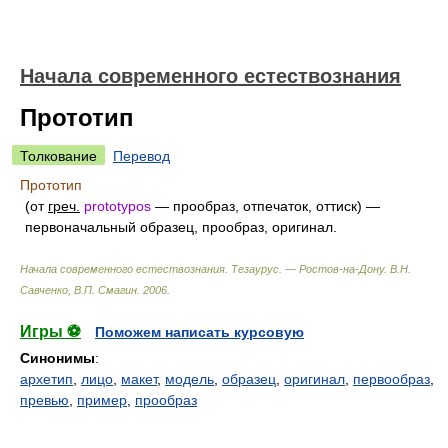
Начала современного естествознания
Прототип
Толкование
Перевод
Прототип
(от
греч.
prototypos
— прообраз, отпечаток, оттиск) —
первоначальный образец, прообраз, оригинал.
Начала современного естествознания. Тезаурус. — Ростов-на-Дону
.
В.Н.
Савченко, В.П. Смагин
.
2006
.
Игры ⚽
Поможем написать курсовую
Синонимы
:
архетип
,
лицо
,
макет
,
модель
,
образец
,
оригинал
,
первообраз
,
превью
,
пример
,
прообраз