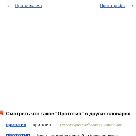
Протоплазма
Прототрофы
Смотреть что такое "Прототип" в других словарях:
прототип
— прототип …
Орфографический словарь-справочник
ПРОТОТИП
— (греч., от protos первый, и typos признак,