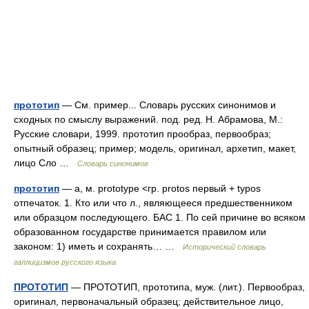
прототип
— См. пример... Словарь русских синонимов и
сходных по смыслу выражений. под. ред. Н. Абрамова, М.:
Русские словари, 1999. прототип прообраз, первообраз;
опытный образец; пример; модель, оригинал, архетип, макет,
лицо Сло …
Словарь синонимов
прототип
— а, м. prototype <гр. protos первый + typos
отпечаток. 1. Кто или что л., являющееся предшественником
или образцом последующего. БАС 1. По сей причине во всяком
образованном государстве принимается правилом или
законом: 1) иметь и сохранять… …
Исторический словарь
галлицизмов русского языка
ПРОТОТИП
— ПРОТОТИП, прототипа, муж. (лит.). Первообраз,
оригинал, первоначальный образец; действительное лицо,