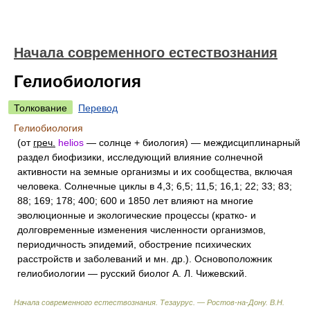
Начала современного естествознания
Гелиобиология
Толкование
Перевод
Гелиобиология
(от
греч.
helios
— солнце + биология) — междисциплинарный
раздел биофизики, исследующий влияние солнечной
активности на земные организмы и их сообщества, включая
человека. Солнечные циклы в 4,3; 6,5; 11,5; 16,1; 22; 33; 83;
88; 169; 178; 400; 600 и 1850 лет влияют на многие
эволюционные и экологические процессы (кратко- и
долговременные изменения численности организмов,
периодичность эпидемий, обострение психических
расстройств и заболеваний и мн. др.). Основоположник
гелиобиологии — русский биолог А. Л. Чижевский.
Начала современного естествознания. Тезаурус. — Ростов-на-Дону
.
В.Н.