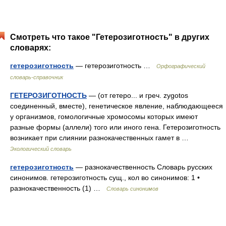
Смотреть что такое "Гетерозиготность" в других
словарях:
гетерозиготность
— гетерозиготность …
Орфографический
словарь-справочник
ГЕТЕРОЗИГОТНОСТЬ
— (от гетеро... и греч. zygotos
соединенный, вместе), генетическое явление, наблюдающееся
у организмов, гомологичные хромосомы которых имеют
разные формы (аллели) того или иного гена. Гетерозиготность
возникает при слиянии разнокачественных гамет в …
Экологический словарь
гетерозиготность
— разнокачественность Словарь русских
синонимов. гетерозиготность сущ., кол во синонимов: 1 •
разнокачественность (1) …
Словарь синонимов