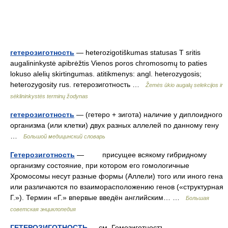
гетерозиготность
— heterozigotiškumas statusas T sritis
augalininkystė apibrėžtis Vienos poros chromosomų to paties
lokuso alelių skirtingumas. atitikmenys: angl. heterozygosis;
heterozygosity rus. гетерозиготность …
Žemės ūkio augalų selekcijos ir
sėklininkystės terminų žodynas
гетерозиготность
— (гетеро + зигота) наличие у диплоидного
организма (или клетки) двух разных аллелей по данному гену
…
Большой медицинский словарь
Гетерозиготность
— присущее всякому гибридному
организму состояние, при котором его гомологичные
Хромосомы несут разные формы (Аллели) того или иного гена
или различаются по взаиморасположению генов («структурная
Г.»). Термин «Г.» впервые введён английским… …
Большая
советская энциклопедия
ГЕТЕРОЗИГОТНОСТЬ
— см. Гомозиготностъ …