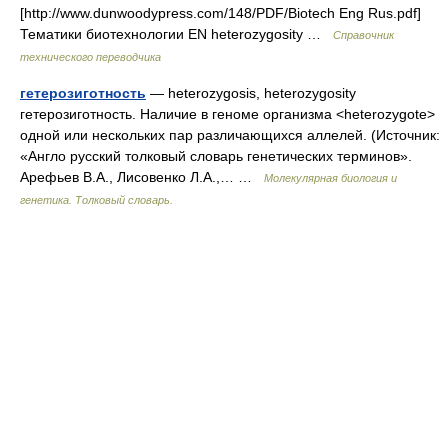
[http://www.dunwoodypress.com/148/PDF/Biotech Eng Rus.pdf]
Тематики биотехнологии EN heterozygosity …
Справочник
технического переводчика
гетерозиготность
— heterozygosis, heterozygosity
гетерозиготность. Наличие в геноме организма <heterozygote>
одной или нескольких пар различающихся аллелей. (Источник:
«Англо русский толковый словарь генетических терминов».
Арефьев В.А., Лисовенко Л.А.,… …
Молекулярная биология и
генетика. Толковый словарь.