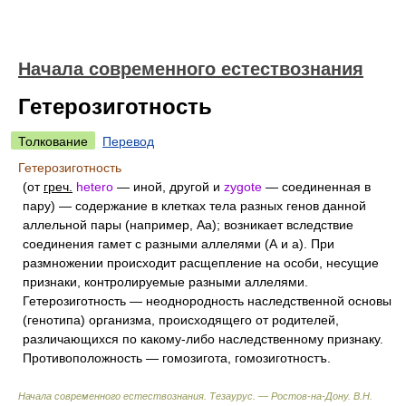
Начала современного естествознания
Гетерозиготность
Толкование
Перевод
Гетерозиготность
(от
греч.
hetero
— иной, другой и
zygote
— соединенная в
пару) — содержание в клетках тела разных генов данной
аллельной пары (например, Аа); возникает вследствие
соединения гамет с разными аллелями (А и а). При
размножении происходит расщепление на особи, несущие
признаки, контролируемые разными аллелями.
Гетерозиготность — неоднородность наследственной основы
(генотипа) организма, происходящего от родителей,
различающихся по какому-либо наследственному признаку.
Противоположность — гомозигота, гомозиготностъ.
Начала современного естествознания. Тезаурус. — Ростов-на-Дону
.
В.Н.