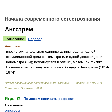
Начала современного естествознания
Ангстрем
Толкование
Перевод
Ангстрем
внесистемная дольная единица длины, равная одной
стомиллионной доли сантиметра или одной десятой доли
нанометра (нм); используется в оптике, в атомной физике.
Названа в честь шведского физика Ан-дерса Ангстрема (1814-
1874).
Начала современного естествознания. Тезаурус. — Ростов-на-Дону
.
В.Н.
Савченко, В.П. Смагин
.
2006
.
Игры ⚽
Поможем написать реферат
Синонимы
:
онгстрем