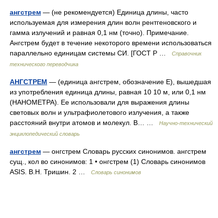
ангстрем
— (не рекомендуется) Единица длины, часто
используемая для измерения длин волн рентгеновского и
гамма излучений и равная 0,1 нм (точно). Примечание.
Ангстрем будет в течение некоторого времени использоваться
параллельно единицам системы СИ. [ГОСТ Р …
Справочник
технического переводчика
АНГСТРЕМ
— (единица ангстрем, обозначение Е), вышедшая
из употребления единица длины, равная 10 10 м, или 0,1 нм
(НАНОМЕТРА). Ее использовали для выражения длины
световых волн и ультрафиолетового излучения, а также
расстояний внутри атомов и молекул. В… …
Научно-технический
энциклопедический словарь
ангстрем
— онгстрем Словарь русских синонимов. ангстрем
сущ., кол во синонимов: 1 • онгстрем (1) Словарь синонимов
ASIS. В.Н. Тришин. 2 …
Словарь синонимов