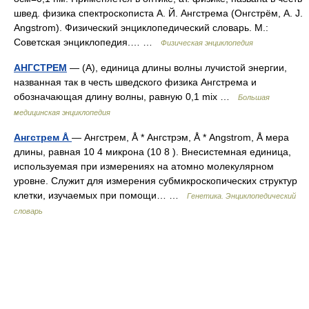
швед. физика спектроскописта А. Й. Ангстрема (Онгстрём, A. J.
Angstrom). Физический энциклопедический словарь. М.:
Советская энциклопедия.… …
Физическая энциклопедия
АНГСТРЕМ
— (А), единица длины волны лучистой энергии,
названная так в честь шведского физика Ангстрема и
обозначающая длину волны, равную 0,1 mix …
Большая
медицинская энциклопедия
Ангстрем Å
— Ангстрем, Å * Ангстрэм, Å * Аngstrom, Å мера
длины, равная 10 4 микрона (10 8 ). Внесистемная единица,
используемая при измерениях на атомно молекулярном
уровне. Служит для измерения субмикроскопических структур
клетки, изучаемых при помощи… …
Генетика. Энциклопедический
словарь