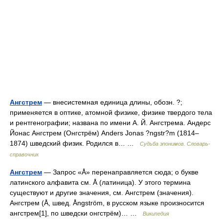
Ангстрем
— внесистемная единица длины, обозн. ?;
применяется в оптике, атомной физике, физике твердого тела
и рентгенографии; названа по имени А. Й. Ангстрема. Андерс
Йонас Ангстрем (Онгстрём) Аnders Jonas ?ngstr?m (1814–
1874) шведский физик. Родился в… …
Судьба эпонимов. Словарь-
справочник
Ангстрем
— Запрос «Å» перенаправляется сюда; о букве
латинского алфавита см. Å (латиница). У этого термина
существуют и другие значения, см. Ангстрем (значения).
Ангстрем (Å, швед. Ångström, в русском языке произносится
ангстрем[1], по шведски онгстрём)… …
Википедия