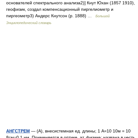
основателей спектрального анализа2)] Кнут Юхан (1857 1910),
геофизик, создал компенсационный пиргелиометр и
пиргеометр3) Андерс Кнутсон (р. 1888) …
Большой
Энциклопедический словарь
АНГСТРЕМ
— (A), внесистемная ед. длины; 1 A=10 10м = 10
8см=0,1 нм. Применяется в оптике, ат. физике; названа в честь