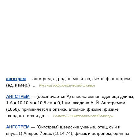
ангстрем
— ангстрем, а, род. п. мн. ч. ов, счетн. ф. ангстрем
(ед. измер.) …
Русский орфографический словарь
АНГСТРЕМ
— (обозначается А) внесистемная единица длины,
1 А = 10 10 м = 10 8 см = 0,1 нм, введена А. Й. Ангстремом
(1868), применяется в оптике, атомной физике, физике
твердого тела и др …
Большой Энциклопедический словарь
АНГСТРЕМ
— (Онгстрем) шведские ученые, отец, сын и
внук:..1) Андрес Йонас (1814 74), физик и астроном, один из