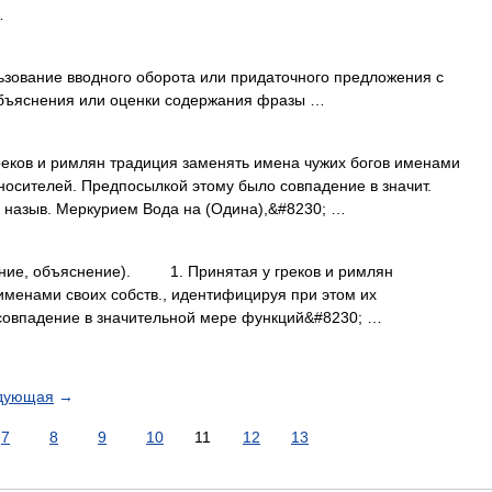
…
зование вводного оборота или придаточного предложения с
бъяснения или оценки содержания фразы …
ов и римлян традиция заменять имена чужих богов именами
 носителей. Предпосылкой этому было совпадение в значит.
е назыв. Меркурием Вода на (Одина),&#8230; …
е, объяснение). 1. Принятая у греков и римлян
именами своих собств., идентифицируя при этом их
совпадение в значительной мере функций&#8230; …
дующая
→
7
8
9
10
11
12
13