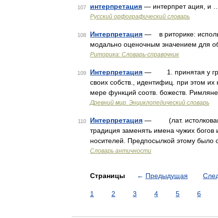
интерпретация
— интерпрет ация, и 
107
Русский орфографический словарь
Интерпретация
— в риторике: исполь
108
модально оценочным значением для о
Риторика: Словарь-справочник
Интерпретация
— 1. принятая у грек
109
своих собств., идентифиц. при этом их
мере функций соотв. божеств. Римлян
Древний мир. Энциклопедический словарь
Интерпретация
— (лат. истолковани
110
традиция заменять имена чужих богов 
носителей. Предпосылкой этому было 
Словарь античности
Страницы
←
Предыдущая
Сле
1
2
3
4
5
6