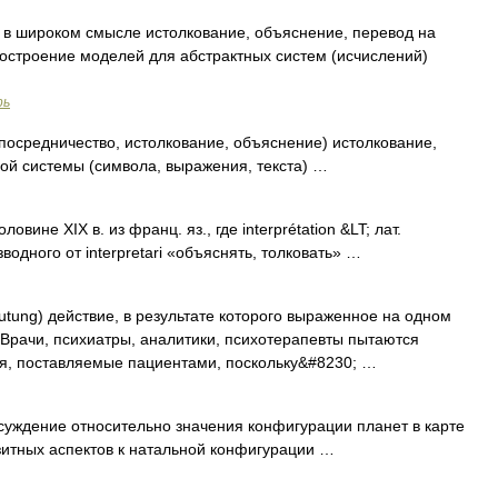
o), в широком смысле истолкование, объяснение, перевод на
построение моделей для абстрактных систем (исчислений)
рь
io посредничество, истолкование, объяснение) истолкование,
ой системы (символа, выражения, текста) …
овине XIX в. из франц. яз., где interprétation &LT; лат.
зводного от interpretari «объяснять, толковать» …
eutung) действие, в результате которого выраженное на одном
 Врачи, психиатры, аналитики, психотерапевты пытаются
я, поставляемые пациентами, поскольку&#8230; …
уждение относительно значения конфигурации планет в карте
зитных аспектов к натальной конфигурации …