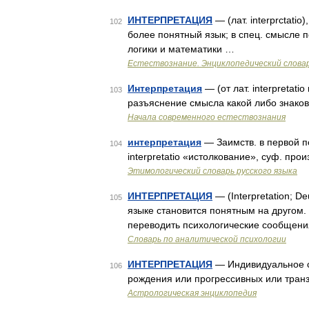
ИНТЕРПРЕТАЦИЯ
— (лат. interprctati
102
более понятный язык; в спец. смысле 
логики и математики …
Естествознание. Энциклопедический слова
Интерпретация
— (от лат. interpretat
103
разъяснение смысла какой либо знаков
Начала современного естествознания
интерпретация
— Заимств. в первой пол
104
interpretatio «истолкование», суф. прои
Этимологический словарь русского языка
ИНТЕРПРЕТАЦИЯ
— (Interpretation; D
105
языке становится понятным на другом.
переводить психологические сообщени
Словарь по аналитической психологии
ИНТЕРПРЕТАЦИЯ
— Индивидуальное с
106
рождения или прогрессивных или тран
Астрологическая энциклопедия