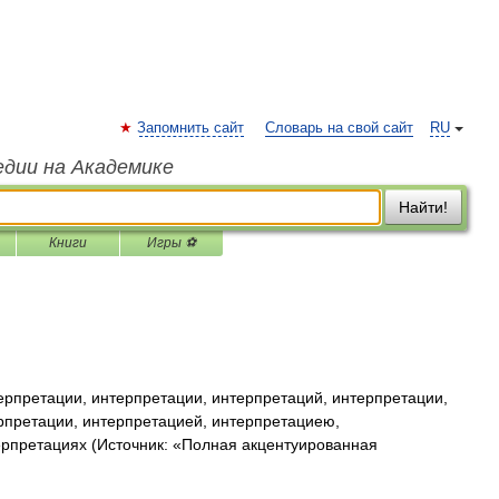
Запомнить сайт
Словарь на свой сайт
RU
едии на Академике
Найти!
Книги
Игры ⚽
рпретации, интерпретации, интерпретаций, интерпретации,
рпретации, интерпретацией, интерпретациею,
ерпретациях (Источник: «Полная акцентуированная