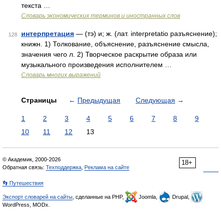
текста …
Словарь экономических терминов и иностранных слов
интерпретация
— (тэ) и; ж. (лат. interpretatio разъяснение);
128
книжн. 1) Толкование, объяснение, разъяснение смысла,
значения чего л. 2) Творческое раскрытие образа или
музыкального произведения исполнителем …
Словарь многих выражений
Страницы
←
Предыдущая
Следующая
→
1
2
3
4
5
6
7
8
9
10
11
12
13
© Академик, 2000-2026
18+
Обратная связь:
Техподдержка
,
Реклама на сайте
👣 Путешествия
Экспорт словарей на сайты
, сделанные на PHP,
Joomla,
Drupal,
WordPress, MODx.