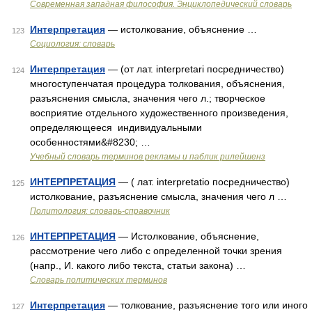
Современная западная философия. Энциклопедический словарь
Интерпретация
— истолкование, объяснение …
123
Социология: словарь
Интерпретация
— (от лат. interpretari посредничество)
124
многоступенчатая процедура толкования, объяснения,
разъяснения смысла, значения чего л.; творческое
восприятие отдельного художественного произведения,
определяющееся индивидуальными
особенностями&#8230; …
Учебный словарь терминов рекламы и паблик рилейшенз
ИНТЕРПРЕТАЦИЯ
— ( лат. interpretatio посредничество)
125
истолкование, разъяснение смысла, значения чего л …
Политология: словарь-справочник
ИНТЕРПРЕТАЦИЯ
— Истолкование, объяснение,
126
рассмотрение чего либо с определенной точки зрения
(напр., И. какого либо текста, статьи закона) …
Словарь политических терминов
Интерпретация
— толкование, разъяснение того или иного
127