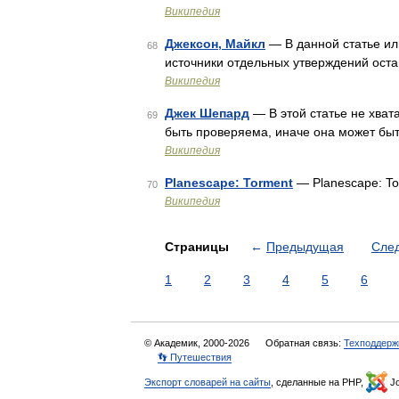
Википедия
Джексон, Майкл
— В данной статье ил
68
источники отдельных утверждений оста
Википедия
Джек Шепард
— В этой статье не хва
69
быть проверяема, иначе она может бы
Википедия
Planescape: Torment
— Planescape: T
70
Википедия
Страницы
←
Предыдущая
Сле
1
2
3
4
5
6
© Академик, 2000-2026
Обратная связь:
Техподдерж
👣 Путешествия
Экспорт словарей на сайты
, сделанные на PHP,
Jo