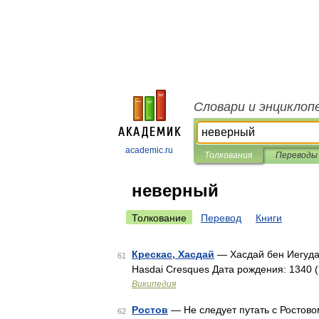
Словари и энциклоп
academic.ru
Толкования
Переводы
неверный
Толкование
Перевод
Книги
Крескас, Хасдай
— Хасдай бен Иегуда Крескас ивр. חסדאי קרשקש‎, 
61
Hasdai Cresques Дата рождения: 1340 
Википедия
Ростов
— Не следует путать с Ростовом
62