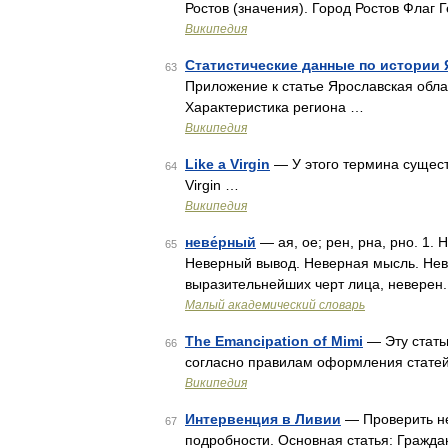
Ростов (значения). Город Ростов Флаг 
Википедия
Статистические данные по истории
63
Приложение к статье Ярославская обла
Характеристика региона …
Википедия
Like a Virgin
— У этого термина существу
64
Virgin …
Википедия
неве́рный
— ая, ое; рен, рна, рно. 1.
65
Неверный вывод. Неверная мысль. Нев
выразительнейших черт лица, неверен
Малый академический словарь
The Emancipation of Mimi
— Эту стать
66
согласно правилам оформления стате
Википедия
Интервенция в Ливии
— Проверить не
67
подробности. Основная статья: Гражда