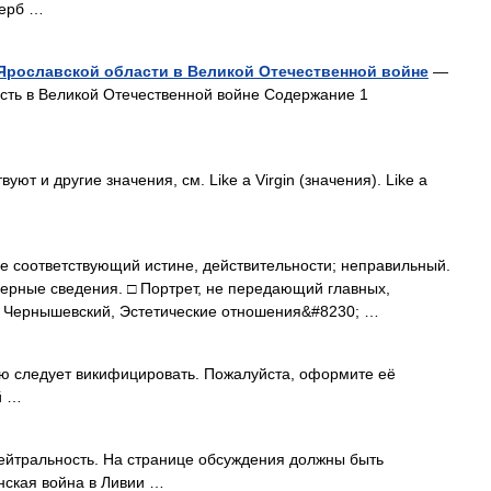
Герб …
 Ярославской области в Великой Отечественной войне
—
сть в Великой Отечественной войне Содержание 1
ют и другие значения, см. Like a Virgin (значения). Like a
 Не соответствующий истине, действительности; неправильный.
ерные сведения. □ Портрет, не передающий главных,
. Чернышевский, Эстетические отношения&#8230; …
ю следует викифицировать. Пожалуйста, оформите её
й …
йтральность. На странице обсуждения должны быть
нская война в Ливии …