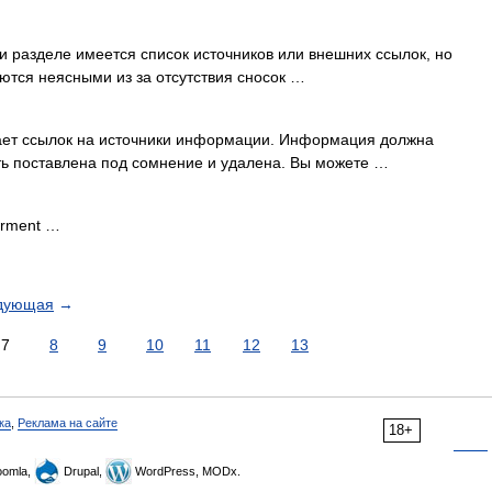
и разделе имеется список источников или внешних ссылок, но
ются неясными из за отсутствия сносок …
тает ссылок на источники информации. Информация должна
ть поставлена под сомнение и удалена. Вы можете …
orment …
дующая
→
7
8
9
10
11
12
13
ка
,
Реклама на сайте
18+
omla,
Drupal,
WordPress, MODx.