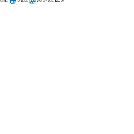
omla,
Drupal,
WordPress, MODx.