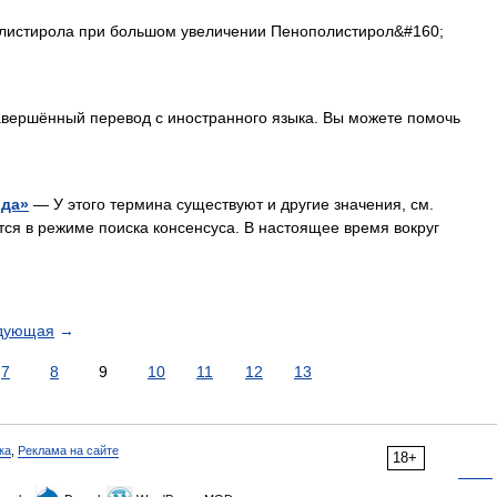
листирола при большом увеличении Пенополистирол&#160;
авершённый перевод с иностранного языка. Вы можете помочь
ода»
— У этого термина существуют и другие значения, см.
тся в режиме поиска консенсуса. В настоящее время вокруг
дующая
→
7
8
9
10
11
12
13
ка
,
Реклама на сайте
18+