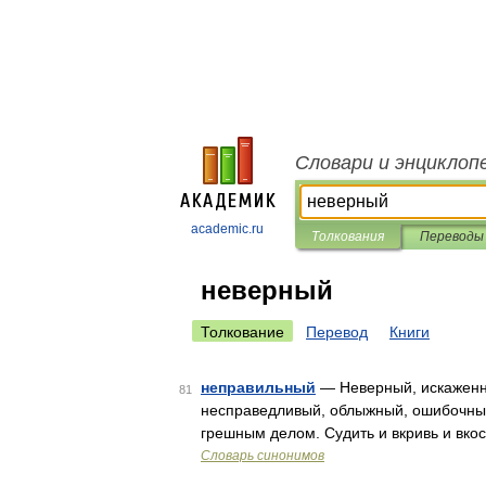
Словари и энциклоп
academic.ru
Толкования
Переводы
неверный
Толкование
Перевод
Книги
неправильный
— Неверный, искаженны
81
несправедливый, облыжный, ошибочный
грешным делом. Судить и вкривь и вкос
Словарь синонимов