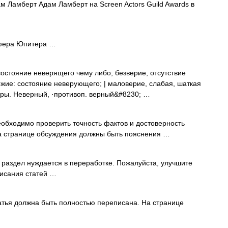
 Ламберт Адам Ламберт на Screen Actors Guild Awards в
фера Юпитера …
состояние неверящего чему либо; безверие, отсутствие
ожие: состояние неверующего; | маловерие, слабая, шаткая
еры. Неверный, ·противоп. верный&#8230; …
бходимо проверить точность фактов и достоверность
На странице обсуждения должны быть пояснения …
 раздел нуждается в переработке. Пожалуйста, улучшите
писания статей …
тья должна быть полностью переписана. На странице