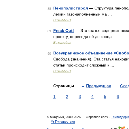
Пенополистирол
— Структура пенопо
88
лёгкий газонаполненный ма …
Википедия
Freak Out!
— Эта статья содержит нез
89
проекту, переведя её до конца …
Википедия
Всеукраинское объединение «Своб
90
Свобода (значения). Эта статья находи
статьи происходит сложный к …
Википедия
Страницы
←
Предыдущая
Сле
1
2
3
4
5
6
© Академик, 2000-2026
Обратная связь:
Техподдерж
👣 Путешествия