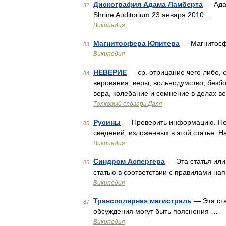
Дискография Адама Ламберта
— Адам
82
Shrine Auditorium 23 января 2010 …
Википедия
Магнитосфера Юпитера
— Магнитос
83
Википедия
НЕВЕРИЕ
— ср. отрицание чего либо, 
84
верования, веры; вольнодумство, безб
вера, колебание и сомнение в делах в
Толковый словарь Даля
Русины
— Проверить информацию. Нео
85
сведений, изложенных в этой статье. 
Википедия
Синдром Аспергера
— Эта статья или
86
статью в соответствии с правилами на
Википедия
Трансполярная магистраль
— Эта ста
87
обсуждения могут быть пояснения …
Википедия