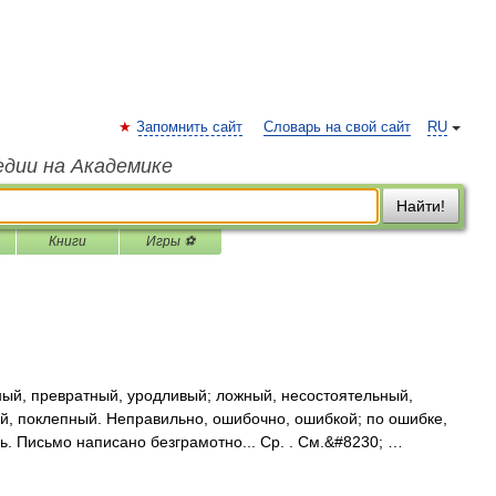
Запомнить сайт
Словарь на свой сайт
RU
едии на Академике
Найти!
Книги
Игры ⚽
й, превратный, уродливый; ложный, несостоятельный,
, поклепный. Неправильно, ошибочно, ошибкой; по ошибке,
ь. Письмо написано безграмотно... Ср. . См.&#8230; …