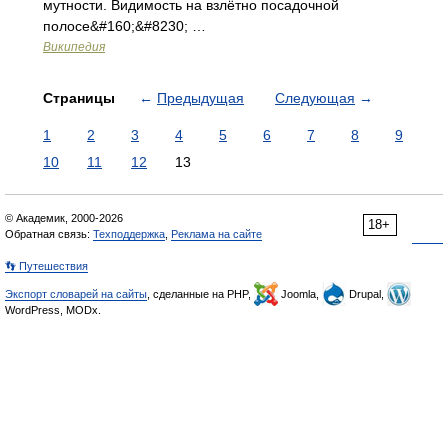
мутности. Видимость на взлётно посадочной
полосе&#160;&#8230; …
Википедия
Страницы
←
Предыдущая
Следующая
→
1
2
3
4
5
6
7
8
9
10
11
12
13
© Академик, 2000-2026
18+
Обратная связь:
Техподдержка
,
Реклама на сайте
👣 Путешествия
Экспорт словарей на сайты
, сделанные на PHP,
Joomla,
Drupal,
WordPress, MODx.