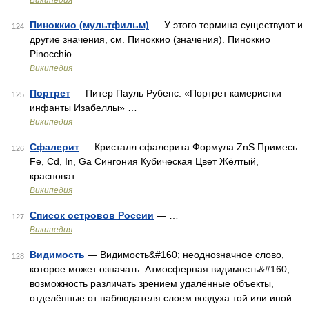
Википедия
Пиноккио (мультфильм)
— У этого термина существуют и
124
другие значения, см. Пиноккио (значения). Пиноккио
Pinocchio …
Википедия
Портрет
— Питер Пауль Рубенс. «Портрет камеристки
125
инфанты Изабеллы» …
Википедия
Сфалерит
— Кристалл сфалерита Формула ZnS Примесь
126
Fe, Cd, In, Ga Сингония Кубическая Цвет Жёлтый,
красноват …
Википедия
Список островов России
— …
127
Википедия
Видимость
— Видимость&#160; неоднозначное слово,
128
которое может означать: Атмосферная видимость&#160;
возможность различать зрением удалённые объекты,
отделённые от наблюдателя слоем воздуха той или иной