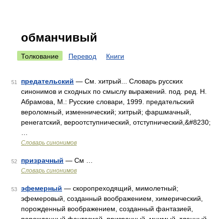
обманчивый
Толкование
Перевод
Книги
предательский
— См. хитрый... Словарь русских
51
синонимов и сходных по смыслу выражений. под. ред. Н.
Абрамова, М.: Русские словари, 1999. предательский
вероломный, изменнический; хитрый; фаршмачный,
ренегатский, вероотступнический, отступнический,&#8230;
…
Словарь синонимов
призрачный
— См …
52
Словарь синонимов
эфемерный
— скоропреходящий, мимолетный;
53
эфемеровый, созданный воображением, химерический,
порожденный воображением, созданный фантазией,