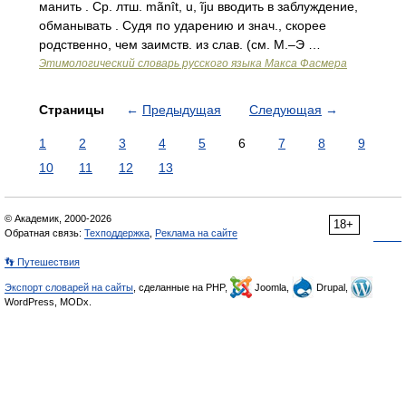
манить . Ср. лтш. mãnît, u, ĩju вводить в заблуждение,
обманывать . Судя по ударению и знач., скорее
родственно, чем заимств. из слав. (см. М.–Э …
Этимологический словарь русского языка Макса Фасмера
Страницы
←
Предыдущая
Следующая
→
1
2
3
4
5
6
7
8
9
10
11
12
13
© Академик, 2000-2026
18+
Обратная связь:
Техподдержка
,
Реклама на сайте
👣 Путешествия
Экспорт словарей на сайты
, сделанные на PHP,
Joomla,
Drupal,
WordPress, MODx.