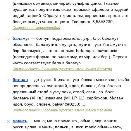
(цинковая обманка), минерал, сульфид цинка. Главная
руда цинка, попутно извлекают примеси сфалерита кадмий,
индий, гафний. Образует кристаллы, зернистые агрегаты от
бесцветных до черного цвета. Твердость 3,5&#8230; …
Современная энциклопедия
баламут
— болтун, подстрекатель , укр., блр. баламут
58
обманщик , баламутить смущать, мутить , укр. баламутити,
блр. баламуцiць – то же, польск. baɫamącic, baɫamucic
(последняя форма, по видимому, из укр. или блр.). Первая
часть соответствует бала в балагур …
Этимологический словарь русского языка Макса Фасмера
болван
— др. русск. бълванъ, укр. бовван массивная глыба
59
неопределенных очертаний, идол, болван , блр. балван
деревянный столб в углу печи, столб, свая , ср. болг.
балванъ (XIII в.) изваяние (Mi. LP. 11), сербохорв. ба̀лван
идол, брус , словен. balvȃn&#8230; …
Этимологический словарь русского языка Макса Фасмера
манить
— маню; мана приманка , обман, укр. манити,
60
русск. цслав. манити, польск., в. луж. manic обманывать,