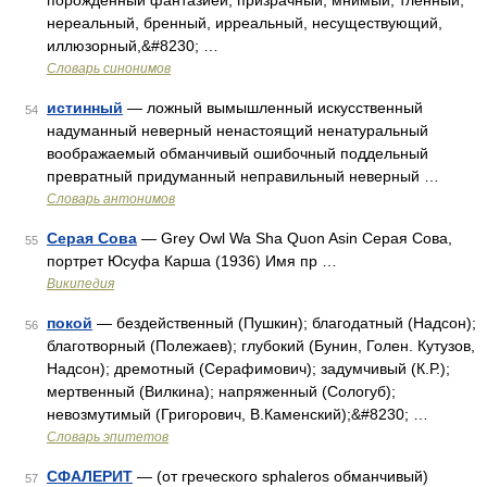
порожденный фантазией, призрачный, мнимый, тленный,
нереальный, бренный, ирреальный, несуществующий,
иллюзорный,&#8230; …
Словарь синонимов
истинный
— ложный вымышленный искусственный
54
надуманный неверный ненастоящий ненатуральный
воображаемый обманчивый ошибочный поддельный
превратный придуманный неправильный неверный …
Словарь антонимов
Серая Сова
— Grey Owl Wa Sha Quon Asin Серая Сова,
55
портрет Юсуфа Карша (1936) Имя пр …
Википедия
покой
— бездейственный (Пушкин); благодатный (Надсон);
56
благотворный (Полежаев); глубокий (Бунин, Голен. Кутузов,
Надсон); дремотный (Серафимович); задумчивый (К.Р.);
мертвенный (Вилкина); напряженный (Сологуб);
невозмутимый (Григорович, В.Каменский);&#8230; …
Словарь эпитетов
СФАЛЕРИТ
— (от греческого sphaleros обманчивый)
57