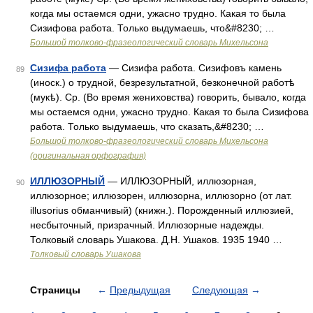
когда мы остаемся одни, ужасно трудно. Какая то была
Сизифова работа. Только выдумаешь, что&#8230; …
Большой толково-фразеологический словарь Михельсона
Сизифа работа
— Сизифа работа. Сизифовъ камень
89
(иноск.) о трудной, безрезультатной, безконечной работѣ
(мукѣ). Ср. (Во время жениховства) говорить, бывало, когда
мы остаемся одни, ужасно трудно. Какая то была Сизифова
работа. Только выдумаешь, что сказать,&#8230; …
Большой толково-фразеологический словарь Михельсона
(оригинальная орфография)
ИЛЛЮЗОРНЫЙ
— ИЛЛЮЗОРНЫЙ, иллюзорная,
90
иллюзорное; иллюзорен, иллюзорна, иллюзорно (от лат.
illusorius обманчивый) (книжн.). Порожденный иллюзией,
несбыточный, призрачный. Иллюзорные надежды.
Толковый словарь Ушакова. Д.Н. Ушаков. 1935 1940 …
Толковый словарь Ушакова
Страницы
←
Предыдущая
Следующая
→