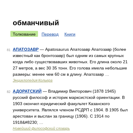
обманчивый
Толкование
Перевод
Книги
АПАТОЗАВР
— Apatosaurus Апатозавр Апатозавр (более
81
известный как бронтозавр) был одним из самых крупных
когда либо существовавших животных. Его длина около 21
27 метров, а вес 30 35 тонн. Его голова имела небольшие
размеры: менее чем 60 см в длину. Апатозавр …
Энциклопедия Кольера
АДОРАТСКИЙ
— Владимир Викторович (1878 1945)
82
русский философ и историк марксистской ориентации. В
1903 окончил юридический факультет Казанского
университета. Являлся членом РСДРП с 1904. В 1905 был
арестован и выслан за границу (1906). С 1914 по
1918&#8230; …
Новейший философский словарь