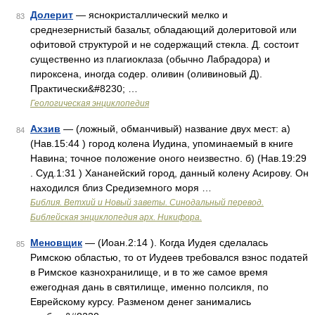
Долерит
— яснокристаллический мелко и
83
среднезернистый базальт, обладающий долеритовой или
офитовой структурой и не содержащий стекла. Д. состоит
существенно из плагиоклаза (обычно Лабрадора) и
пироксена, иногда содер. оливин (оливиновый Д).
Практически&#8230; …
Геологическая энциклопедия
Ахзив
— (ложный, обманчивый) название двух мест: а)
84
(Нав.15:44 ) город колена Иудина, упоминаемый в книге
Навина; точное положение оного неизвестно. б) (Нав.19:29
. Суд.1:31 ) Хананейский город, данный колену Асирову. Он
находился близ Средиземного моря …
Библия. Ветхий и Новый заветы. Синодальный перевод.
Библейская энциклопедия арх. Никифора.
Меновщик
— (Иоан.2:14 ). Когда Иудея сделалась
85
Римскою областью, то от Иудеев требовался взнос податей
в Римское казнохранилище, и в то же самое время
ежегодная дань в святилище, именно полсикля, по
Еврейскому курсу. Разменом денег занимались