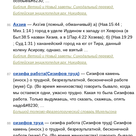
особые&#8230; …
Библия. Ветхий и Новый заветы. Синодальный перевод.
Библейская энциклопедия арх. Никифора.
Ахзив
— Ахз’ив (ложный, обманчивый) а) (Нав.15:44 ;
86
Мих.1:14 ) город в уделе Иудином к западу от Хеврона (в
Быт.38:5 назван Хезив, а в 1Пар.4:22 Хозева); б) (Нав.19:29
; Суд.1:31 ) хананейский город на юг от Тира, данный
колену Асирову, однако, не взятый …
Библия. Ветхий и Новый заветы. Синодальный перевод.
Библейская энциклопедия арх. Никифора.
сизифа работа(Сизифов труд)
— Сизифов камень
87
(иноск.) о трудной, безрезультатной, бесконечной работе
(муке) Ср. (Во время жениховства) говорить бывало, когда
мы остаемся одни, ужасно трудно. Какая то была Сизифова
работа. Только выдумаешь, что сказать, скажешь, опять
надо&#8230; …
Большой толково-фразеологический словарь Михельсона
сизифов труд
— сизифа работа (Сизифов труд) Сизифов
88
камень (иноск.) о трудной, безрезультатной, бесконечной
работе (муке) Ср. (Во время жениховства) говорить бывало,