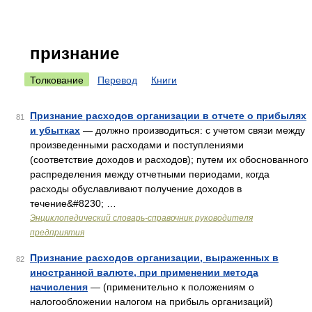
признание
Толкование
Перевод
Книги
Признание расходов организации в отчете о прибылях
81
и убытках
— должно производиться: с учетом связи между
произведенными расходами и поступлениями
(соответствие доходов и расходов); путем их обоснованного
распределения между отчетными периодами, когда
расходы обуславливают получение доходов в
течение&#8230; …
Энциклопедический словарь-справочник руководителя
предприятия
Признание расходов организации, выраженных в
82
иностранной валюте, при применении метода
начисления
— (применительно к положениям о
налогообложении налогом на прибыль организаций)