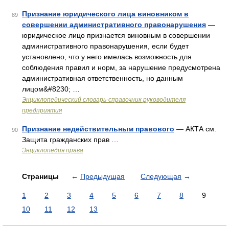
Признание юридического лица виновником в
89
совершении административного правонарушения
—
юридическое лицо признается виновным в совершении
административного правонарушения, если будет
установлено, что у него имелась возможность для
соблюдения правил и норм, за нарушение предусмотрена
административная ответственность, но данным
лицом&#8230; …
Энциклопедический словарь-справочник руководителя
предприятия
Признание недействительным правового
— АКТА см.
90
Защита гражданских прав …
Энциклопедия права
Страницы
←
Предыдущая
Следующая
→
1
2
3
4
5
6
7
8
9
10
11
12
13