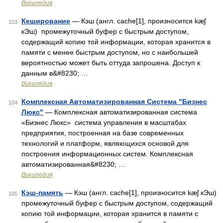
Википедия
Кеширование
— Кэш (англ. cache[1], произносится kæʃ
103
кЭш) промежуточный буфер с быстрым доступом,
содержащий копию той информации, которая хранится в
памяти с менее быстрым доступом, но с наибольшей
вероятностью может быть оттуда запрошена. Доступ к
данным в&#8230; …
Википедия
Комплексная Автоматизированная Система "Бизнес
104
Люкс"
— Комплексная автоматизированная система
«Бизнес Люкс» система управления в масштабах
предприятия, построенная на базе современных
технологий и платформ, являющихся основой для
построения информационных систем. Комплексная
автоматизированная&#8230; …
Википедия
Кэш-память
— Кэш (англ. cache[1], произносится kæʃ кЭш)
105
промежуточный буфер с быстрым доступом, содержащий
копию той информации, которая хранится в памяти с