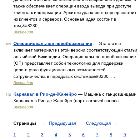
также обеспечивает операции ввода вывода при доступе
клиента к информации. Архитектура клиент сервер состоит
из клиентов и серверов. Основная идея состоит в
том,&#8230; …
Википедия
Операциональное преобразование
— Эта статья
109
включает материал из этой версии соответствующей статьи
английской Википедии. Операциональное преобразование
(ОП) представляет собой технологию для поддержки
целого ряда функциональных возможностей
сотрудничества в передовых системах&#8230; …
Википедия
Карнавал в Рио-де-Жанейро
— Машина с танцовщицами
110
Карнавал в Рио де Жанейро (порт. carnaval carioca …
Википедия
Страницы
←
Предыдущая
Следующая
→
1
2
3
4
5
6
7
8
9