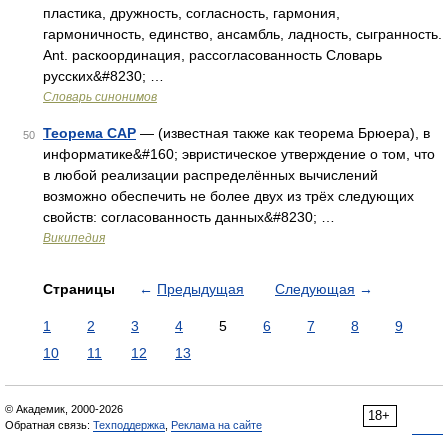
пластика, дружность, согласность, гармония,
гармоничность, единство, ансамбль, ладность, сыгранность.
Ant. раскоординация, рассогласованность Словарь
русских&#8230; …
Словарь синонимов
Теорема CAP
— (известная также как теорема Брюера), в
50
информатике&#160; эвристическое утверждение о том, что
в любой реализации распределённых вычислений
возможно обеспечить не более двух из трёх следующих
свойств: согласованность данных&#8230; …
Википедия
Страницы
←
Предыдущая
Следующая
→
1
2
3
4
5
6
7
8
9
10
11
12
13
© Академик, 2000-2026
18+
Обратная связь:
Техподдержка
,
Реклама на сайте