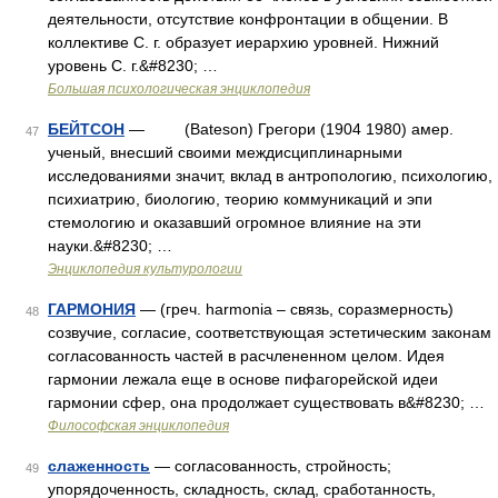
деятельности, отсутствие конфронтации в общении. В
коллективе С. г. образует иерархию уровней. Нижний
уровень С. г.&#8230; …
Большая психологическая энциклопедия
БЕЙТСОН
— (Bateson) Грегори (1904 1980) амер.
47
ученый, внесший своими междисциплинарными
исследованиями значит, вклад в антропологию, психологию,
психиатрию, биологию, теорию коммуникаций и эпи
стемологию и оказавший огромное влияние на эти
науки.&#8230; …
Энциклопедия культурологии
ГАРМОНИЯ
— (греч. harmonia – связь, соразмерность)
48
созвучие, согласие, соответствующая эстетическим законам
согласованность частей в расчлененном целом. Идея
гармонии лежала еще в основе пифагорейской идеи
гармонии сфер, она продолжает существовать в&#8230; …
Философская энциклопедия
слаженность
— согласованность, стройность;
49
упорядоченность, складность, склад, сработанность,