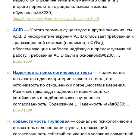
первого он ограничен тематикой научного опыта, а у
второго переплетен с рационализмом и жестко
обусловлен&#8230; …
Западная философия от истоков до наших дней
ACID
— У этого термина существуют и другие значения, см.
44
Acid. В информатике акроним ACID описывает требования к
транзакционной системе (например, к СУБД),
обеспечивающие наиболее надёжную и предсказуемую её
работу. Требования ACID были в основном&#8230; …
Википедия
Надежность психологического теста
— Надёжностью
45
называется один из критериев качества теста, его
устойчивость по отношению к погрешностям измерения.
Различают два вида надёжности надёжность как
устойчивость и надёжность как внутреннюю
согласованность. Содержание 1 Надёжность как&#8230; …
Википедия
совместимость групповая
— социально психологический
46
показатель сплоченности группы, отражающий
согласованность действий ее членов в условиях совместной