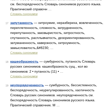
см. беспорядочность Словарь синонимов русского языка.
Практический справочн …
Словарь синонимов
запутанность
— хитроумие, неразбериха, вовлеченность,
17
переплетенность, сложность, затрудненность,
перепутанность, заковыристость, хитростность,
спутанность, расплывчатость, дезориентированность,
затуманенность, каверзность, хитроумность,
замысловатость,&#8230; …
Словарь синонимов
кашеобразность
— сумбурность, путаность Словарь
18
русских синонимов. кашеобразность сущ., кол во
синонимов: 2 • путаность (11) • …
Словарь синонимов
неупорядоченность
— сумбурность, бессистемность,
19
беспорядочность, неурегулированность, хаотичность
Словарь русских синонимов. неупорядоченность см.
беспорядочность Словарь синонимов русского языка.
Практический справочник. М …