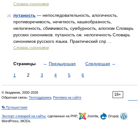
Словарь синонимов
путаность
— непоследовательность, алогичность,
20
противоречивость, нечеткость, кашеобразность,
нелогичность, сбивчивость, сумбурность, алогизм Словарь
русских синонимов. путаность см. нелогичность Словарь
синонимов русского языка. Практический спр …
Словарь синонимов
Страницы
←
Предыдущая
Следующая
→
1
2
3
4
5
6
© Академик, 2000-2026
18+
Обратная связь:
Техподдержка
,
Реклама на сайте
👣 Путешествия
Экспорт словарей на сайты
, сделанные на PHP,
Joomla,
Drupal,
WordPress, MODx.