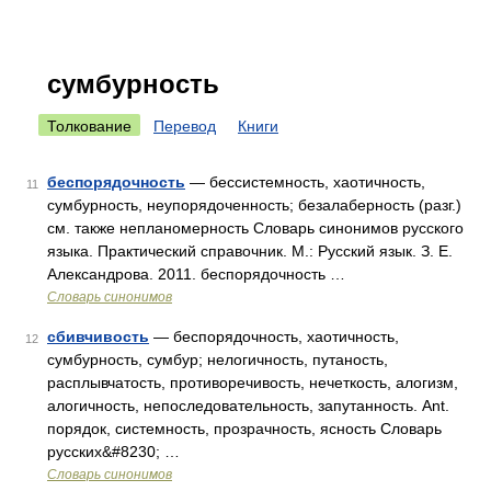
сумбурность
Толкование
Перевод
Книги
беспорядочность
— бессистемность, хаотичность,
11
сумбурность, неупорядоченность; безалаберность (разг.)
см. также непланомерность Словарь синонимов русского
языка. Практический справочник. М.: Русский язык. З. Е.
Александрова. 2011. беспорядочность …
Словарь синонимов
сбивчивость
— беспорядочность, хаотичность,
12
сумбурность, сумбур; нелогичность, путаность,
расплывчатость, противоречивость, нечеткость, алогизм,
алогичность, непоследовательность, запутанность. Ant.
порядок, системность, прозрачность, ясность Словарь
русских&#8230; …
Словарь синонимов