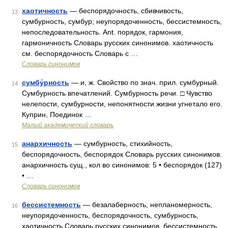
хаотичность
— беспорядочность, сбивчивость,
13
сумбурность, сумбур; неупорядоченность, бессистемность,
непоследовательность. Ant. порядок, гармония,
гармоничность Словарь русских синонимов. хаотичность
см. беспорядочность Словарь с …
Словарь синонимов
сумбу́рность
— и, ж. Свойство по знач. прил. сумбурный.
14
Сумбурность впечатлений. Сумбурность речи. □ Чувство
нелепости, сумбурности, непонятности жизни угнетало его.
Куприн, Поединок …
Малый академический словарь
анархичность
— сумбурность, стихийность,
15
беспорядочность, беспорядок Словарь русских синонимов.
анархичность сущ., кол во синонимов: 5 • беспорядок (127)
• …
Словарь синонимов
бессистемность
— безалаберность, непланомерность,
16
неупорядоченность, беспорядочность, сумбурность,
хаотичность Словарь русских синонимов. бессистемность