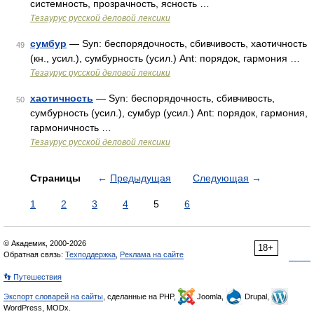
системность, прозрачность, ясность …
Тезаурус русской деловой лексики
сумбур
— Syn: беспорядочность, сбивчивость, хаотичность
49
(кн., усил.), сумбурность (усил.) Ant: порядок, гармония …
Тезаурус русской деловой лексики
хаотичность
— Syn: беспорядочность, сбивчивость,
50
сумбурность (усил.), сумбур (усил.) Ant: порядок, гармония,
гармоничность …
Тезаурус русской деловой лексики
Страницы
←
Предыдущая
Следующая
→
1
2
3
4
5
6
© Академик, 2000-2026
18+
Обратная связь:
Техподдержка
,
Реклама на сайте
👣 Путешествия
Экспорт словарей на сайты
, сделанные на PHP,
Joomla,
Drupal,
WordPress, MODx.