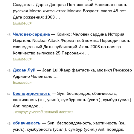
Создатель: Дарья Донцова Пол: женский Национальность:
русская Место жительства: Москва Возраст: около 48 лет
Дата рождения: 1963 …
Википедия
Человек-сардина
— Комикс: Человек сардина История
45
Издатель Nuclear Attack Формат веб комикс Периодичность
еженедельный Даты публикаций Июль 2008 по наст.вр.
Количество выпусков 25 Персонажи …
Википедия
Джоан Луй
— Joan Lui Жанр фантастика, мюзикл Режиссёр
46
Адриано Челентано …
Википедия
беспорядочность
— Syn: беспорядок, сбивчивость,
47
хаотичность (кн., усил.), сумбурность (усил.), сумбур (усил.)
Ant: порядок …
Тезаурус русской деловой лексики
сбивчивость
— Syn: беспорядочность, хаотичность (кн.,
48
усил.), сумбурность (усил.), сумбур (усил.) Ant: порядок,