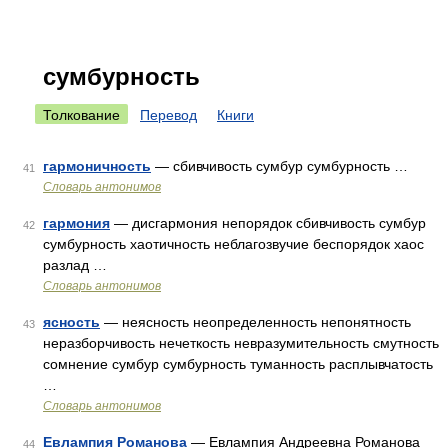
сумбурность
Толкование
Перевод
Книги
гармоничность
— сбивчивость сумбур сумбурность …
41
Словарь антонимов
гармония
— дисгармония непорядок сбивчивость сумбур
42
сумбурность хаотичность неблагозвучие беспорядок хаос
разлад …
Словарь антонимов
ясность
— неясность неопределенность непонятность
43
неразборчивость нечеткость невразумительность смутность
сомнение сумбур сумбурность туманность расплывчатость
…
Словарь антонимов
Евлампия Романова
— Евлампия Андреевна Романова
44