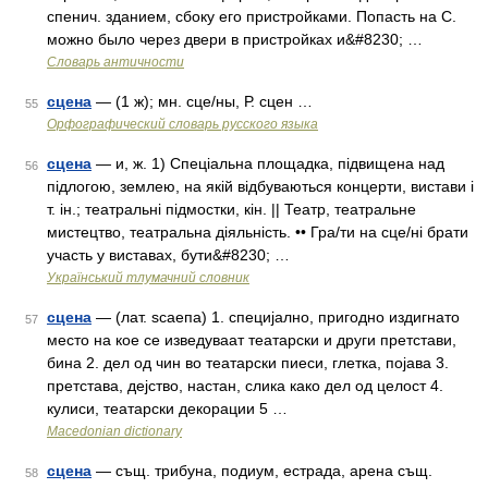
спенич. зданием, сбоку его пристройками. Попасть на С.
можно было через двери в пристройках и&#8230; …
Словарь античности
сцена
— (1 ж); мн. сце/ны, Р. сцен …
55
Орфографический словарь русского языка
сцена
— и, ж. 1) Спеціальна площадка, підвищена над
56
підлогою, землею, на якій відбуваються концерти, вистави і
т. ін.; театральні підмостки, кін. || Театр, театральне
мистецтво, театральна діяльність. •• Гра/ти на сце/ні брати
участь у виставах, бути&#8230; …
Український тлумачний словник
сцена
— (лат. ѕсаепа) 1. специјално, пригодно издигнато
57
место на кое се изведуваат театарски и други претстави,
бина 2. дел од чин во театарски пиеси, глетка, појава 3.
претстава, дејство, настан, слика како дел од целост 4.
кулиси, театарски декорации 5 …
Macedonian dictionary
сцена
— същ. трибуна, подиум, естрада, арена същ.
58