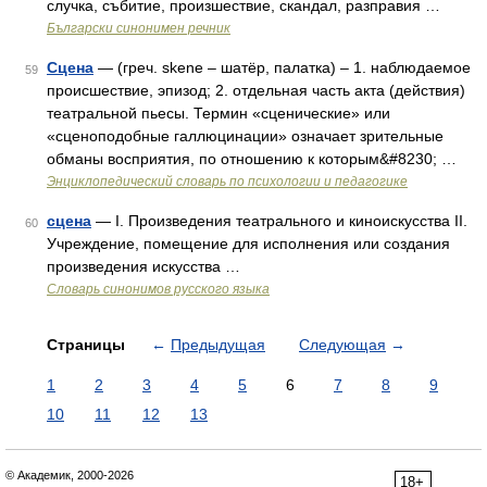
случка, събитие, произшествие, скандал, разправия …
Български синонимен речник
Сцена
— (греч. skene – шатёр, палатка) – 1. наблюдаемое
59
происшествие, эпизод; 2. отдельная часть акта (действия)
театральной пьесы. Термин «сценические» или
«сценоподобные галлюцинации» означает зрительные
обманы восприятия, по отношению к которым&#8230; …
Энциклопедический словарь по психологии и педагогике
сцена
— I. Произведения театрального и киноискусства II.
60
Учреждение, помещение для исполнения или создания
произведения искусства …
Словарь синонимов русского языка
Страницы
←
Предыдущая
Следующая
→
1
2
3
4
5
6
7
8
9
10
11
12
13
© Академик, 2000-2026
18+