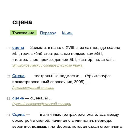
сцена
Толкование
Перевод
Книги
сцена
— Заимств. в начале XVIII в. из лат. яз., где scaena
51
&LT; греч. skēnē «театральные подмостки» &GT;
«театральное произведение» &LT; «шатер, палатка» …
Этимологический словарь русского языка
Сцена
— театральные подмостки. (Архитектура:
52
иллюстрированный справочник, 2005) …
Архитектурный словарь
сцена
— сц ена, ы …
53
Русский орфографический словарь
Сцена
— в античных театрах располагалась между
54
орхестрой и скеной, начиная с эллинистич. периода,
вероятно, возвыш. платформа, которая сзади ограничена