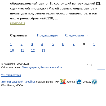
образовательный центр [1], состоящий из трех зданий [2]:
сценической площадки (Малой сцены), медиа центра и
школы для подготовки технических специалистов, в том
числе режиссёров и&#8230; …
Википедия
Страницы
←
Предыдущая
Следующая
→
1
2
3
4
5
6
7
8
9
10
11
12
13
© Академик, 2000-2026
18+
Обратная связь:
Техподдержка
,
Реклама на сайте
👣 Путешествия
Экспорт словарей на сайты
, сделанные на PHP,
Joomla,
Drupal,
WordPress, MODx.