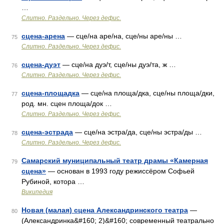
…
Слитно. Раздельно. Через дефис.
сцена-арена
— сце/на аре/на, сце/ны аре/ны …
75
Слитно. Раздельно. Через дефис.
сцена-дуэт
— сце/на дуэ/т, сце/ны дуэ/та, ж …
76
Слитно. Раздельно. Через дефис.
сцена-площадка
— сце/на площа/дка, сце/ны площа/дки,
77
род. мн. сцен площа/док …
Слитно. Раздельно. Через дефис.
сцена-эстрада
— сце/на эстра/да, сце/ны эстра/ды …
78
Слитно. Раздельно. Через дефис.
Самарский муниципальный театр драмы «Камерная
79
сцена»
— основан в 1993 году режиссёром Софьей
Рубиной, котора …
Википедия
Новая (малая) сцена Александринского театра
—
80
(Александринка&#160; 2)&#160; современный театрально