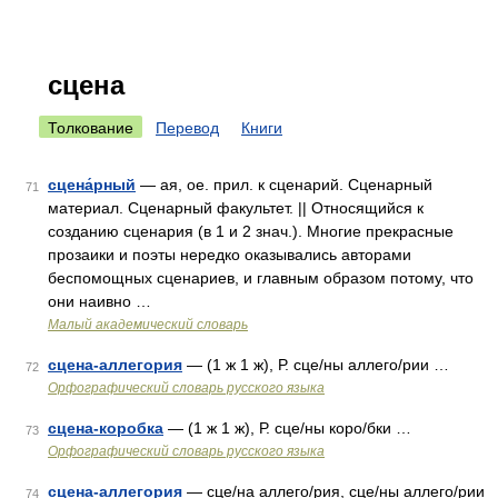
сцена
Толкование
Перевод
Книги
сцена́рный
— ая, ое. прил. к сценарий. Сценарный
71
материал. Сценарный факультет. || Относящийся к
созданию сценария (в 1 и 2 знач.). Многие прекрасные
прозаики и поэты нередко оказывались авторами
беспомощных сценариев, и главным образом потому, что
они наивно …
Малый академический словарь
сцена-аллегория
— (1 ж 1 ж), Р. сце/ны аллего/рии …
72
Орфографический словарь русского языка
сцена-коробка
— (1 ж 1 ж), Р. сце/ны коро/бки …
73
Орфографический словарь русского языка
сцена-аллегория
— сце/на аллего/рия, сце/ны аллего/рии
74