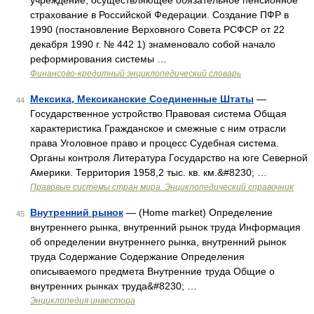
учреждение, осуществляющее обязательное пенсионное
страхование в Российской Федерации. Создание ПФР в
1990 (постановление Верховного Совета РСФСР от 22
декабря 1990 г. № 442 1) знаменовало собой начало
реформирования системы …
Финансово-кредитный энциклопедический словарь
Мексика, Мексиканские Соединенные Штаты
—
44
Государственное устройство Правовая система Общая
характеристика Гражданское и смежные с ним отрасли
права Уголовное право и процесс Судебная система.
Органы контроля Литература Государство на юге Северной
Америки. Территория 1958,2 тыс. кв. км.&#8230; …
Правовые системы стран мира. Энциклопедический справочник
Внутренний рынок
— (Home market) Определение
45
внутреннего рынка, внутренний рынок труда Информация
об определении внутреннего рынка, внутренний рынок
труда Содержание Содержание Определения
описываемого предмета Внутренние труда Общие о
внутренних рынках труда&#8230; …
Энциклопедия инвестора