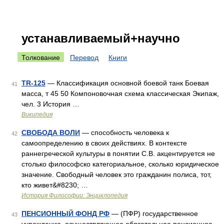
устанавливаемый+научно
Толкование
Перевод
Книги
TR-125
— Классификация основной боевой танк Боевая
41
масса, т 45 50 Компоновочная схема классическая Экипаж,
чел. 3 История …
Википедия
СВОБОДА ВОЛИ
— способность человека к
42
самоопределению в своих действиях. В контексте
раннегреческой культуры в понятии C.B. акцентируется не
столько философско категориальное, сколько юридическое
значение. Свободный человек это гражданин полиса, тот,
кто живет&#8230; …
История Философии: Энциклопедия
ПЕНСИОННЫЙ ФОНД РФ
— (ПФР) государственное
43