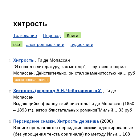
хитрость
Толкование
Перевод
Книги
все
электронные книги
аудиокниги
Хитрость
, Ги де Мопассан
1
`Я вошел в литературу, как метеор`, – шутливо говорил
Мопассан. Действительно, он стал знаменитостью на… руб
электронная книга
Хитрость (перевод А.Н. Чеботаревской)
, Ги де
2
Мопассан
Выдающийся французский писатель Ги де Мопассан (1850
– 1893 гг.), автор блистательных романов"Милый… 33 руб
Персидские сказки. Хитрость дервиша
(2008)
3
В книге предлагаются персидские сказки, адаптированные
(без упрощения текста оригинала) по методу Ильи… 108