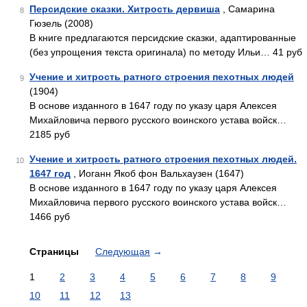
Персидские сказки. Хитрость дервиша
, Самарина
8
Гюзель (2008)
В книге предлагаются персидские сказки, адаптированные
(без упрощения текста оригинала) по методу Ильи… 41 руб
Учение и хитрость ратного строения пехотных людей
9
(1904)
В основе изданного в 1647 году по указу царя Алексея
Михайловича первого русского воинского устава войск…
2185 руб
Учение и хитрость ратного строения пехотных людей.
10
1647 год
, Иоганн Якоб фон Вальхаузен (1647)
В основе изданного в 1647 году по указу царя Алексея
Михайловича первого русского воинского устава войск…
1466 руб
Страницы
Следующая
→
1
2
3
4
5
6
7
8
9
10
11
12
13