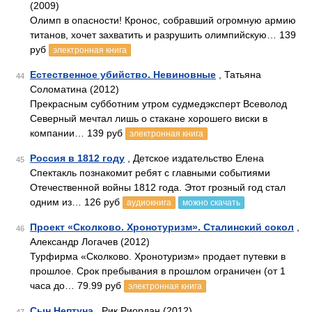
(2009)
Олимп в опасности! Кронос, собравший огромную армию
титанов, хочет захватить и разрушить олимпийскую… 139
руб
электронная книга
Естественное убийство. Невиновные
, Татьяна
44
Соломатина (2012)
Прекрасным субботним утром судмедэксперт Всеволод
Северный мечтал лишь о стакане хорошего виски в
компании… 139 руб
электронная книга
Россия в 1812 году
, Детское издательство Елена
45
Спектакль познакомит ребят с главными событиями
Отечественной войны 1812 года. Этот грозный год стал
одним из… 126 руб
аудиокнига
можно скачать
Проект «Сколково. Хронотуризм». Сталинский сокол
,
46
Александр Логачев (2012)
Турфирма «Сколково. Хронотуризм» продает путевки в
прошлое. Срок пребывания в прошлом ограничен (от 1
часа до… 79.99 руб
электронная книга
Сын Нептуна
, Рик Риордан (2012)