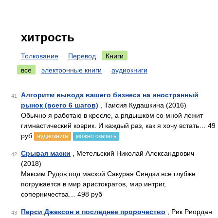
хитрость
Толкование
Перевод
Книги
все
электронные книги
аудиокниги
Алгоритм вывода вашего бизнеса на иностранный
41
рынок (всего 6 шагов)
, Таисия Кудашкина (2016)
Обычно я работаю в кресле, а рядышком со мной лежит
гимнастический коврик. И каждый раз, как я хочу встать… 49
руб
аудиокнига
можно скачать
Срывая маски
, Метельский Николай Александрович
42
(2018)
Максим Рудов под маской Сакурая Синдзи все глубже
погружается в мир аристократов, мир интриг,
соперничества… 498 руб
Перси Джексон и последнее пророчество
, Рик Риордан
43