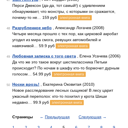
47
Перси Джексон (да-да, тот самый!) с удивлением
обнаруживает, что монстры, с которыми он сражается,
почему-то не… 159 руб
электронная книга
Разрубленное небо
, Александр Логачев (2008)
48
Четыре месяца прошло с тех пор, как цирковой акробат
угодил из мира смога, ревущих автомобилей и
навязчивой… 59.9 руб
электронная книга
Любовная записка с того света
, Елена Усачева (2006)
49
Да что же это такое вокруг шестиклассника Петьки
происходит? По ночам в шкафу кто-то бормочет дурным
голосом… 54.99 руб
электронная книга
Носки врозь!
, Екатерина Оковитая (2010)
50
Новое расследование лесных сыщиков! В лесу царит
ужасный переполох: кто-то похитил у крота Шиши
недавно… 99.9 руб
электронная книга
Страницы
←
Предыдущая
Следующая
→
1
2
3
4
5
6
7
8
9