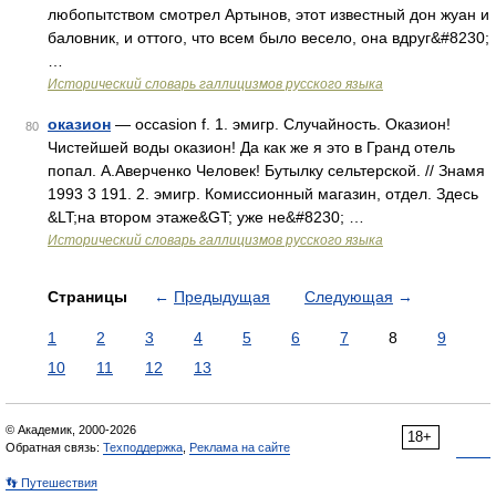
любопытством смотрел Артынов, этот известный дон жуан и
баловник, и оттого, что всем было весело, она вдруг&#8230;
…
Исторический словарь галлицизмов русского языка
оказион
— occasion f. 1. эмигр. Случайность. Оказион!
80
Чистейшей воды оказион! Да как же я это в Гранд отель
попал. А.Аверченко Человек! Бутылку сельтерской. // Знамя
1993 3 191. 2. эмигр. Комиссионный магазин, отдел. Здесь
&LT;на втором этаже&GT; уже не&#8230; …
Исторический словарь галлицизмов русского языка
Страницы
←
Предыдущая
Следующая
→
1
2
3
4
5
6
7
8
9
10
11
12
13
© Академик, 2000-2026
18+
Обратная связь:
Техподдержка
,
Реклама на сайте
👣 Путешествия