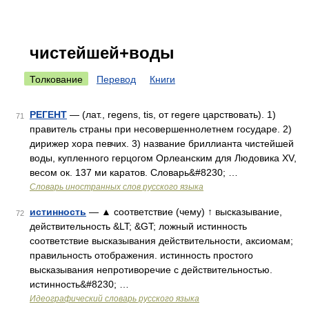
чистейшей+воды
Толкование
Перевод
Книги
РЕГЕНТ
— (лат., regens, tis, от regere царствовать). 1)
71
правитель страны при несовершеннолетнем государе. 2)
дирижер хора певчих. 3) название бриллианта чистейшей
воды, купленного герцогом Орлеанским для Людовика XV,
весом ок. 137 ми каратов. Словарь&#8230; …
Словарь иностранных слов русского языка
истинность
— ▲ соответствие (чему) ↑ высказывание,
72
действительность &LT; &GT; ложный истинность
соответствие высказывания действительности, аксиомам;
правильность отображения. истинность простого
высказывания непротиворечие с действительностью.
истинность&#8230; …
Идеографический словарь русского языка