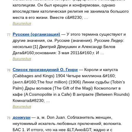
католицизм. Он был крещен и конфирмован, однако
впоследствии католическая религия не занимала большого
места в его жизни. Вместе с&#8230; …
Википедия
Русские (организация)
— У этого термина существуют и
77
другие значения, см. Русские (значения). Русские Лидер:
несколько:[1] Дмитрий Дёмушкин и Александр Белов
Дата&#160;основания: 3 мая 2011&#160;г. И …
Википедия
Список произведений О. Генри
— Короли и капуста
78
(Cabbages and Kings) 1904 Четыре миллиона &#160;
(англ.&#160;The four million) (1906) Линии судьбы (Tobin’s
Palm) Дары волхвов (The Gift of the Magi) Космополит в
кафе (A Cosmopolite in a Cafe) В антракте (Between Rounds)
Комната&#8230; …
Википедия
донжуан
— а, м. Don Juan. Соблазнитель женщин,
79
неутомимый искатель любовных прключений; волокита.
БАС 1. И оттого, что на нее &LT;Аню&GT; жадно и с