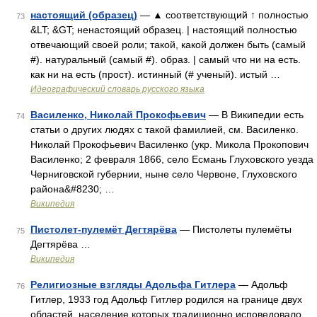
настоящий (образец)
— ▲ соответствующий ↑ полностью
73
&LT; &GT; ненастоящий образец. | настоящий полностью
отвечающий своей роли; такой, какой должен быть (самый
#). натуральный (самый #). образ. | самый что ни на есть.
как ни на есть (прост). истинный (# ученый). истый …
Идеографический словарь русского языка
Василенко, Николай Прокофьевич
— В Википедии есть
74
статьи о других людях с такой фамилией, см. Василенко.
Николай Прокофьевич Василенко (укр. Микола Прокопович
Василенко; 2 февраля 1866, село Есмань Глуховского уезда
Черниговской губернии, ныне село Червоне, Глуховского
района&#8230; …
Википедия
Пистолет-пулемёт Дегтярёва
— Пистолеты пулемёты
75
Дегтярёва …
Википедия
Религиозные взгляды Адольфа Гитлера
— Адольф
76
Гитлер, 1933 год Адольф Гитлер родился на границе двух
областей, население которых традиционно исповедовало