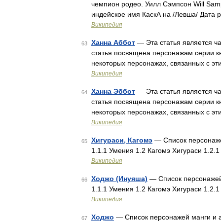
чемпион родео. Уилл Сэмпсон Will Sa
индейское имя КаскА на /Левша/ Дата 
Википедия
Ханна Аббот
— Эта статья является ча
63
статья посвящена персонажам серии к
некоторых персонажах, связанных с эт
Википедия
Ханна Эббот
— Эта статья является ча
64
статья посвящена персонажам серии к
некоторых персонажах, связанных с эт
Википедия
Хигураси, Кагомэ
— Список персонаже
65
1.1.1 Умения 1.2 Кагомэ Хигураси 1.2.
Википедия
Ходжо (Инуяша)
— Список персонажей
66
1.1.1 Умения 1.2 Кагомэ Хигураси 1.2.
Википедия
Ходжо
— Список персонажей манги и а
67