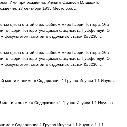
mpson Имя при рождении: Уильям Сэмпсон Младший,
рождения: 27 сентября 1933 Место рож …
стью цикла статей о волшебном мире Гарри Поттера. Эта
ниг о Гарри Поттере учащимся факультета Пуффендуй. О
им факультетом, смотрите отдельные статьи:&#8230; …
стью цикла статей о волшебном мире Гарри Поттера. Эта
ниг о Гарри Поттере учащимся факультета Пуффендуй. О
им факультетом, смотрите отдельные статьи:&#8230; …
й манги и аниме « Содержание 1 Группа Инуяси 1.1 Инуяша
1 …
 манги и аниме « Содержание 1 Группа Инуяси 1.1 Инуяша
1 …
ниме « Содержание 1 Группа Инуяси 1.1 Инуяша 1.1.1