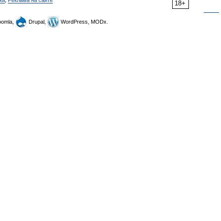
ка
,
Реклама на сайте
18+
omla,
Drupal,
WordPress, MODx.