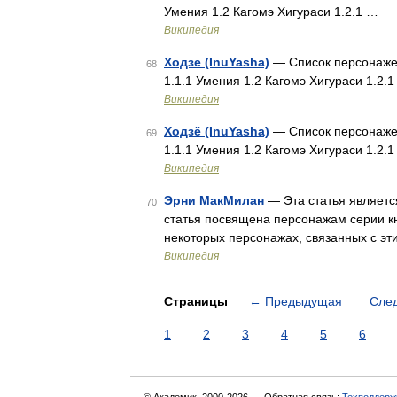
Умения 1.2 Кагомэ Хигураси 1.2.1 …
Википедия
Ходзе (InuYasha)
— Список персонажей
68
1.1.1 Умения 1.2 Кагомэ Хигураси 1.2.
Википедия
Ходзё (InuYasha)
— Список персонажей
69
1.1.1 Умения 1.2 Кагомэ Хигураси 1.2.
Википедия
Эрни МакМилан
— Эта статья являетс
70
статья посвящена персонажам серии к
некоторых персонажах, связанных с эт
Википедия
Страницы
←
Предыдущая
Сле
1
2
3
4
5
6