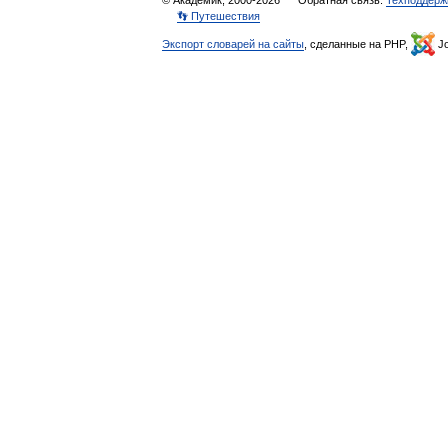
© Академик, 2000-2026
Обратная связь:
Техподдерж
👣 Путешествия
Экспорт словарей на сайты
, сделанные на PHP,
Jo