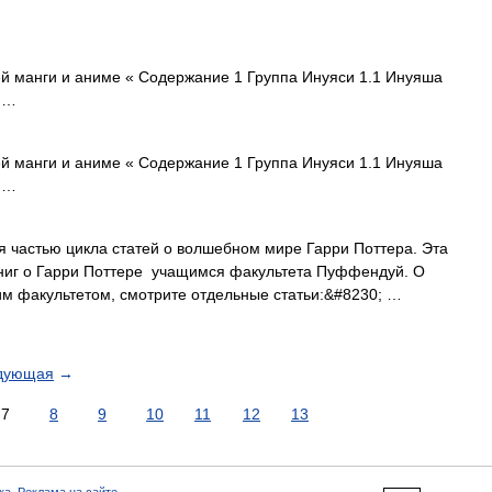
 манги и аниме « Содержание 1 Группа Инуяси 1.1 Инуяша
1 …
 манги и аниме « Содержание 1 Группа Инуяси 1.1 Инуяша
1 …
я частью цикла статей о волшебном мире Гарри Поттера. Эта
ниг о Гарри Поттере учащимся факультета Пуффендуй. О
им факультетом, смотрите отдельные статьи:&#8230; …
дующая
→
7
8
9
10
11
12
13