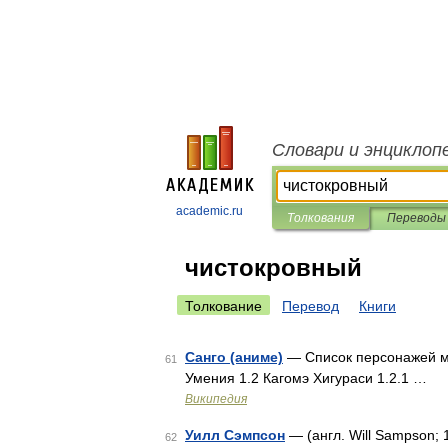
Словари и энциклоп
academic.ru
Толкования
Переводы
чистокровный
Толкование
Перевод
Книги
Санго (аниме)
— Список персонажей ма
61
Умения 1.2 Кагомэ Хигураси 1.2.1 …
Википедия
Уилл Сэмпсон
— (англ. Will Sampson; 
62