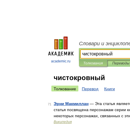
Словари и энциклоп
academic.ru
Толкования
Переводы
чистокровный
Толкование
Перевод
Книги
Эрни Макмиллан
— Эта статья являет
71
статья посвящена персонажам серии к
некоторых персонажах, связанных с эт
Википедия