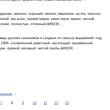
орово, законно, хороший, нехило, верняком, на ять, классно,
нный, как штык, первой марки, каких мало, важно, чистый,
осечки, полностью, отличный,&#8230; …
варь русских синонимов и сходных по смыслу выражений. под.
и, 1999. отъявленный известный, настоящий; прожжённый;
уки, прямой, матерый, чистой пробы,&#8230; …
дующая
→
7
8
9
10
11
12
13