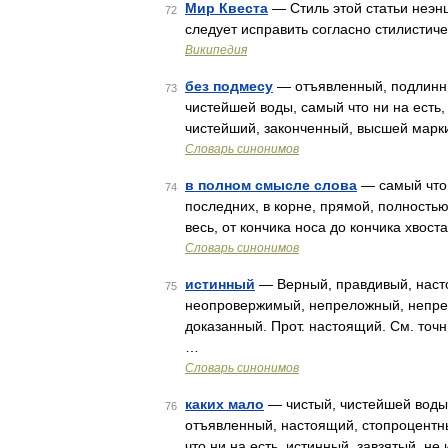
Мир Квеста
— Стиль этой статьи неэн
72
следует исправить согласно стилисти
Википедия
без подмесу
— отъявленный, подлинны
73
чистейшей воды, самый что ни на есть,
чистейший, законченный, высшей марк
Словарь синонимов
в полном смысле слова
— самый что н
74
последних, в корне, прямой, полностью
весь, от кончика носа до кончика хвост
Словарь синонимов
истинный
— Верный, правдивый, наст
75
неопровержимый, непреложный, непре
доказанный. Прот. настоящий. См. точ
…
Словарь синонимов
каких мало
— чистый, чистейшей воды,
76
отъявленный, настоящий, стопроцентны
что ни на есть, истинный, завзятый, 