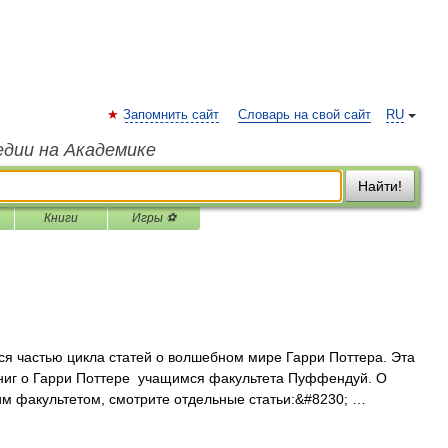
Запомнить сайт
Словарь на свой сайт
RU
едии на Академике
Найти!
Книги
Игры ⚽
ся частью цикла статей о волшебном мире Гарри Поттера. Эта
ниг о Гарри Поттере учащимся факультета Пуффендуй. О
им факультетом, смотрите отдельные статьи:&#8230; …