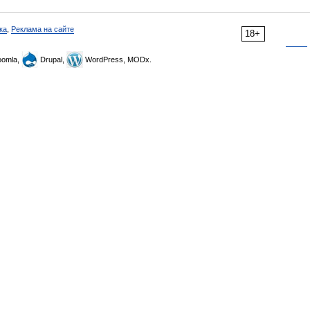
ка
,
Реклама на сайте
18+
omla,
Drupal,
WordPress, MODx.