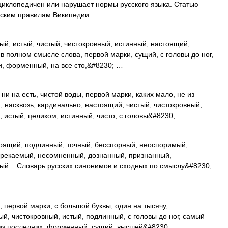
циклопедичен или нарушает нормы русского языка. Статью
ческим правилам Википедии …
й, истый, чистый, чистокровный, истинный, настоящий,
 в полном смысле слова, первой марки, сущий, с головы до ног,
и, форменный, на все сто,&#8230; …
и на есть, чистой воды, первой марки, каких мало, не из
, насквозь, кардинально, настоящий, чистый, чистокровный,
а, истый, целиком, истинный, чисто, с головы&#8230; …
оящий, подлинный, точный; бесспорный, неоспоримый,
рекаемый, несомненный, дознанный, признанный,
ный... Словарь русских синонимов и сходных по смыслу&#8230;
 первой марки, с большой буквы, один на тысячу,
й, чистокровный, истый, подлинный, с головы до ног, самый
не из последних, форменный, сущий, высшей&#8230; …