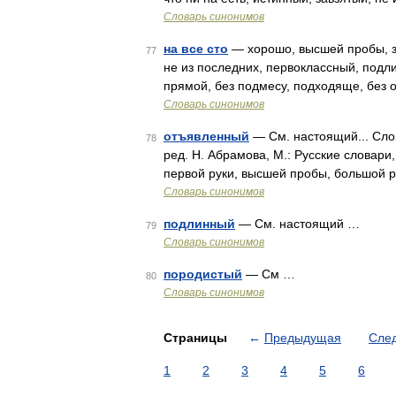
Словарь синонимов
на все сто
— хорошо, высшей пробы, зд
77
не из последних, первоклассный, подли
прямой, без подмесу, подходяще, без 
Словарь синонимов
отъявленный
— См. настоящий... Сло
78
ред. Н. Абрамова, М.: Русские словар
первой руки, высшей пробы, большой р
Словарь синонимов
подлинный
— См. настоящий …
79
Словарь синонимов
породистый
— См …
80
Словарь синонимов
Страницы
←
Предыдущая
Сле
1
2
3
4
5
6