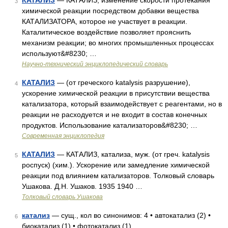
КАТАЛИЗ
— КАТАЛИЗ, изменение скорости протекания
3
химической реакции посредством добавки вещества
КАТАЛИЗАТОРА, которое не участвует в реакции.
Каталитическое воздействие позволяет прояснить
механизм реакции; во многих промышленных процессах
используют&#8230; …
Научно-технический энциклопедический словарь
КАТАЛИЗ
— (от греческого katalysis разрушение),
4
ускорение химической реакции в присутствии вещества
катализатора, который взаимодействует с реагентами, но в
реакции не расходуется и не входит в состав конечных
продуктов. Использование катализаторов&#8230; …
Современная энциклопедия
КАТАЛИЗ
— КАТАЛИЗ, катализа, муж. (от греч. katalysis
5
роспуск) (хим.). Ускорение или замедление химической
реакции под влиянием катализаторов. Толковый словарь
Ушакова. Д.Н. Ушаков. 1935 1940 …
Толковый словарь Ушакова
катализ
— сущ., кол во синонимов: 4 • автокатализ (2) •
6
биокатализ (1) • фотокатализ (1) …