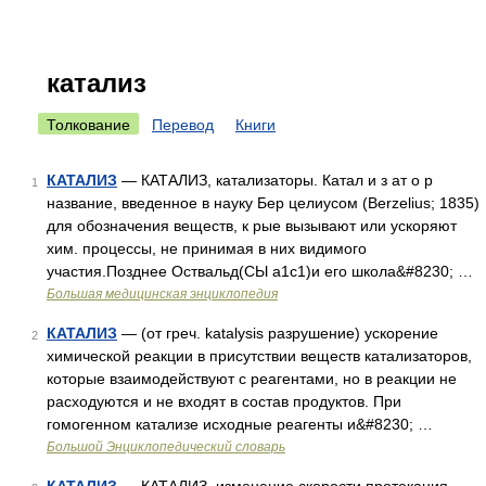
катализ
Толкование
Перевод
Книги
КАТАЛИЗ
— КАТАЛИЗ, катализаторы. Катал и з ат о р
1
название, введенное в науку Бер целиусом (Berzelius; 1835)
для обозначения веществ, к рые вызывают или ускоряют
хим. процессы, не принимая в них видимого
участия.Позднее Оствальд(СЫ а1с1)и его школа&#8230; …
Большая медицинская энциклопедия
КАТАЛИЗ
— (от греч. katalysis разрушение) ускорение
2
химической реакции в присутствии веществ катализаторов,
которые взаимодействуют с реагентами, но в реакции не
расходуются и не входят в состав продуктов. При
гомогенном катализе исходные реагенты и&#8230; …
Большой Энциклопедический словарь