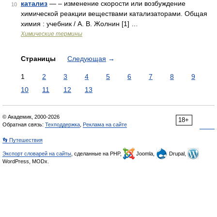
катализ
— – изменение скорости или возбуждение
10
химической реакции веществами катализаторами. Общая
химия : учебник / А. В. Жолнин [1] …
Химические термины
Страницы
Следующая
→
1
2
3
4
5
6
7
8
9
10
11
12
13
© Академик, 2000-2026
18+
Обратная связь:
Техподдержка
,
Реклама на сайте
👣 Путешествия
Экспорт словарей на сайты
, сделанные на PHP,
Joomla,
Drupal,
WordPress, MODx.