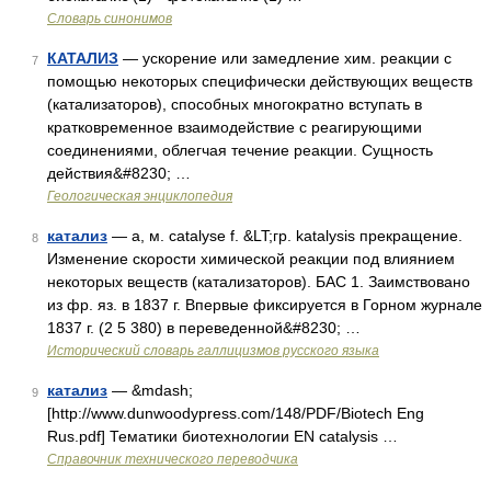
Словарь синонимов
КАТАЛИЗ
— ускорение или замедление хим. реакции с
7
помощью некоторых специфически действующих веществ
(катализаторов), способных многократно вступать в
кратковременное взаимодействие с реагирующими
соединениями, облегчая течение реакции. Сущность
действия&#8230; …
Геологическая энциклопедия
катализ
— а, м. catalyse f. &LT;гр. katalysis прекращение.
8
Изменение скорости химической реакции под влиянием
некоторых веществ (катализаторов). БАС 1. Заимствовано
из фр. яз. в 1837 г. Впервые фиксируется в Горном журнале
1837 г. (2 5 380) в переведенной&#8230; …
Исторический словарь галлицизмов русского языка
катализ
— &mdash;
9
[http://www.dunwoodypress.com/148/PDF/Biotech Eng
Rus.pdf] Тематики биотехнологии EN catalysis …
Справочник технического переводчика