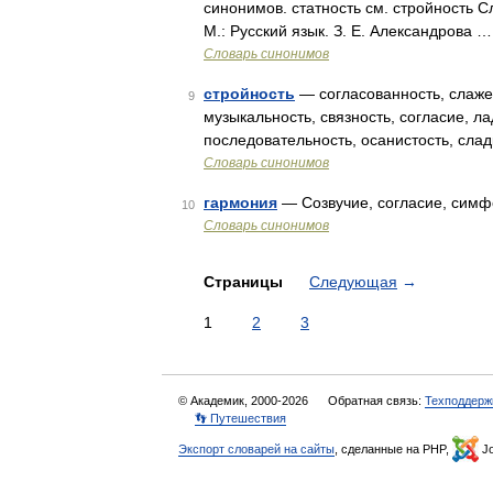
синонимов. статность см. стройность С
М.: Русский язык. З. Е. Александрова …
Словарь синонимов
стройность
— согласованность, слажен
9
музыкальность, связность, согласие, ла
последовательность, осанистость, сла
Словарь синонимов
гармония
— Созвучие, согласие, симфо
10
Словарь синонимов
Страницы
Следующая
→
1
2
3
© Академик, 2000-2026
Обратная связь:
Техподдерж
👣 Путешествия
Экспорт словарей на сайты
, сделанные на PHP,
Jo