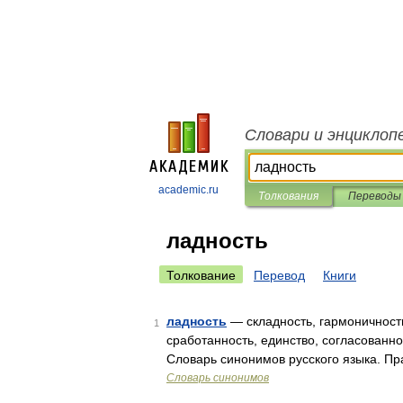
Словари и энциклоп
academic.ru
Толкования
Переводы
ладность
Толкование
Перевод
Книги
ладность
— складность, гармоничность
1
сработанность, единство, согласованн
Словарь синонимов русского языка. Пр
Словарь синонимов