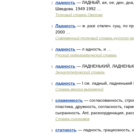
ладность
— ЛАДНЫЙ, ая, ое; ден, дна, 
2
Шведова. 1949 1992 …
Толковый словарь Ожегова
Ладность
— ж. разг. отвлеч. сущ. по 
3
2000 …
Современный толковый словарь русского я
ладность
— л адность, и …
4
Русский орфографический словарь
ладность
— ЛАДНЕНЬКИЙ, ЛАДНЕНЬКО
5
Энциклопедический словарь
ладность
— I см. ладный, ладненький II
6
Словарь многих выражений
слаженность
— согласованность, строй
7
пластика, дружность, согласность, гар
сыгранность. Ant. раскоординация, ра
Словарь синонимов
статность
— ладность, грациозность, 
8