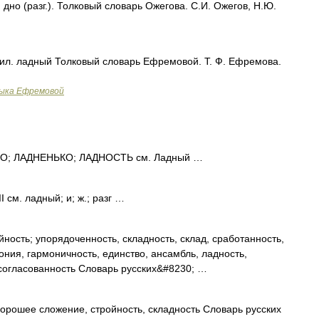
дно (разг.). Толковый словарь Ожегова. С.И. Ожегов, Н.Ю.
прил. ладный Толковый словарь Ефремовой. Т. Ф. Ефремова.
зыка Ефремовой
; ЛАДНЕНЬКО; ЛАДНОСТЬ см. Ладный …
 см. ладный; и; ж.; разг …
ность; упорядоченность, складность, склад, сработанность,
мония, гармоничность, единство, ансамбль, ладность,
ссогласованность Словарь русских&#8230; …
хорошее сложение, стройность, складность Словарь русских