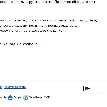
ловарь синонимов русского языка. Практический справочник.
ность; тонкость, сладкопевность, сладкогласие, связь, склад,
дность, сладкозвучность, логичность, складность,
дкозвучие, статность, хорошее сложение …
ния, лад. Ср. согласие …
ка
,
Реклама на сайте
18+
omla,
Drupal,
WordPress, MODx.