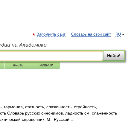
Запомнить сайт
Словарь на свой сайт
RU
едии на Академике
Найти!
Книги
Игры ⚽
, гармония, статность, слаженность, стройность,
ость Словарь русских синонимов. ладность см. слаженность
актический справочник. М.: Русский …