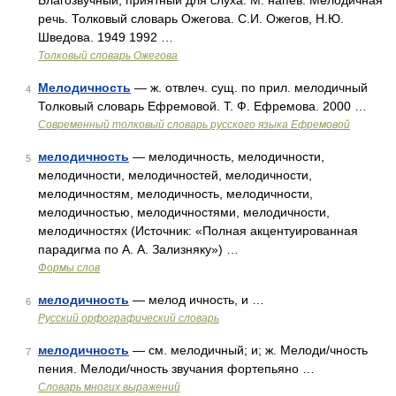
Благозвучный, приятный для слуха. М. напев. Мелодичная
речь. Толковый словарь Ожегова. С.И. Ожегов, Н.Ю.
Шведова. 1949 1992 …
Толковый словарь Ожегова
Мелодичность
— ж. отвлеч. сущ. по прил. мелодичный
4
Толковый словарь Ефремовой. Т. Ф. Ефремова. 2000 …
Современный толковый словарь русского языка Ефремовой
мелодичность
— мелодичность, мелодичности,
5
мелодичности, мелодичностей, мелодичности,
мелодичностям, мелодичность, мелодичности,
мелодичностью, мелодичностями, мелодичности,
мелодичностях (Источник: «Полная акцентуированная
парадигма по А. А. Зализняку») …
Формы слов
мелодичность
— мелод ичность, и …
6
Русский орфографический словарь
мелодичность
— см. мелодичный; и; ж. Мелоди/чность
7
пения. Мелоди/чность звучания фортепьяно …
Словарь многих выражений