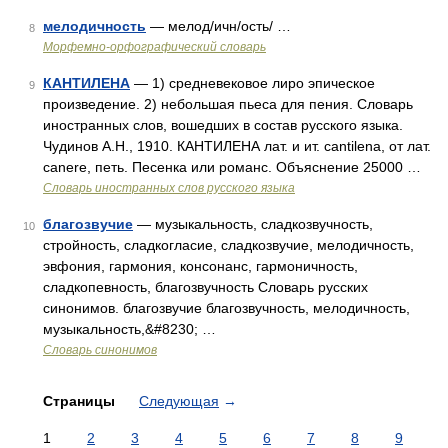
мелодичность
— мелод/ичн/ость/ …
8
Морфемно-орфографический словарь
КАНТИЛЕНА
— 1) средневековое лиро эпическое
9
произведение. 2) небольшая пьеса для пения. Словарь
иностранных слов, вошедших в состав русского языка.
Чудинов А.Н., 1910. КАНТИЛЕНА лат. и ит. cantilena, от лат.
canere, петь. Песенка или романс. Объяснение 25000 …
Словарь иностранных слов русского языка
благозвучие
— музыкальность, сладкозвучность,
10
стройность, сладкогласие, сладкозвучие, мелодичность,
эвфония, гармония, консонанс, гармоничность,
сладкопевность, благозвучность Словарь русских
синонимов. благозвучие благозвучность, мелодичность,
музыкальность,&#8230; …
Словарь синонимов
Страницы
Следующая
→
1
2
3
4
5
6
7
8
9