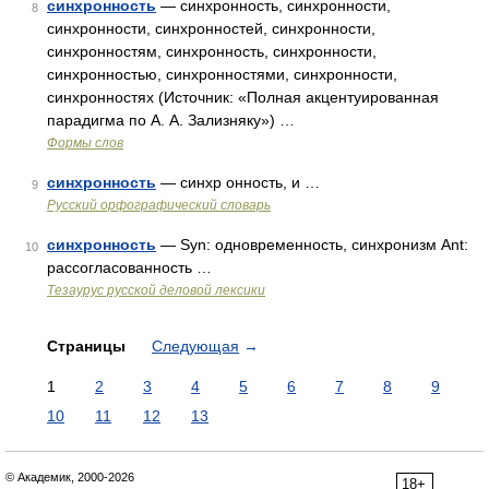
синхронность
— синхронность, синхронности,
8
синхронности, синхронностей, синхронности,
синхронностям, синхронность, синхронности,
синхронностью, синхронностями, синхронности,
синхронностях (Источник: «Полная акцентуированная
парадигма по А. А. Зализняку») …
Формы слов
синхронность
— синхр онность, и …
9
Русский орфографический словарь
синхронность
— Syn: одновременность, синхронизм Ant:
10
рассогласованность …
Тезаурус русской деловой лексики
Страницы
Следующая
→
1
2
3
4
5
6
7
8
9
10
11
12
13
© Академик, 2000-2026
18+