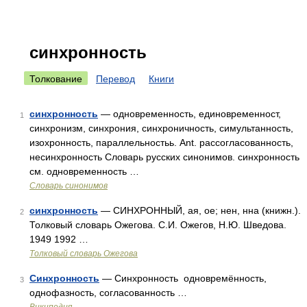
синхронность
Толкование
Перевод
Книги
синхронность
— одновременность, единовременност,
1
синхронизм, синхрония, синхроничность, симультанность,
изохронность, параллельностьь. Ant. рассогласованность,
несинхронность Словарь русских синонимов. синхронность
см. одновременность …
Словарь синонимов
синхронность
— СИНХРОННЫЙ, ая, ое; нен, нна (книжн.).
2
Толковый словарь Ожегова. С.И. Ожегов, Н.Ю. Шведова.
1949 1992 …
Толковый словарь Ожегова
Синхронность
— Синхронность одновремённость,
3
однофазность, согласованность …