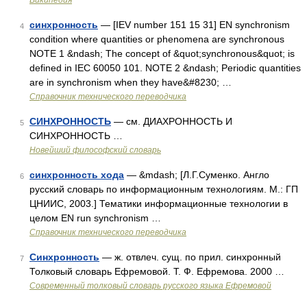
Википедия
синхронность
— [IEV number 151 15 31] EN synchronism
4
condition where quantities or phenomena are synchronous
NOTE 1 &ndash; The concept of &quot;synchronous&quot; is
defined in IEC 60050 101. NOTE 2 &ndash; Periodic quantities
are in synchronism when they have&#8230; …
Справочник технического переводчика
СИНХРОННОСТЬ
— см. ДИАХРОННОСТЬ И
5
СИНХРОННОСТЬ …
Новейший философский словарь
синхронность хода
— &mdash; [Л.Г.Суменко. Англо
6
русский словарь по информационным технологиям. М.: ГП
ЦНИИС, 2003.] Тематики информационные технологии в
целом EN run synchronism …
Справочник технического переводчика
Синхронность
— ж. отвлеч. сущ. по прил. синхронный
7
Толковый словарь Ефремовой. Т. Ф. Ефремова. 2000 …
Современный толковый словарь русского языка Ефремовой