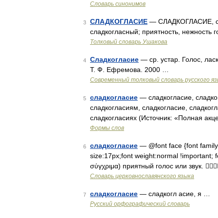
Словарь синонимов
СЛАДКОГЛАСИЕ
— СЛАДКОГЛАСИЕ, слад
3
сладкогласный; приятность, нежность г
Толковый словарь Ушакова
Сладкогласие
— ср. устар. Голос, ла
4
Т. Ф. Ефремова. 2000 …
Современный толковый словарь русского я
сладкогласие
— сладкогласие, сладког
5
сладкогласиям, сладкогласие, сладкогл
сладкогласиях (Источник: «Полная акц
Формы слов
сладкогласие
— @font face {font family: 
6
size:17px;font weight:normal !important; f
σύγχριμα) приятный голос или звук. 
Словарь церковнославянского языка
сладкогласие
— сладкогл асие, я …
7
Русский орфографический словарь