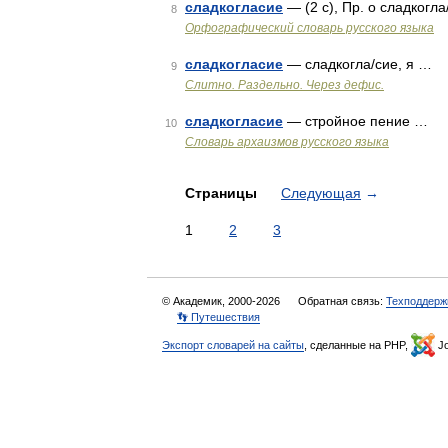
сладкогласие
— (2 с), Пр. о сладкогл
8
Орфографический словарь русского языка
сладкогласие
— сладкогла/сие, я …
9
Слитно. Раздельно. Через дефис.
сладкогласие
— стройное пение …
10
Cловарь архаизмов русского языка
Страницы
Следующая
→
1
2
3
© Академик, 2000-2026
Обратная связь:
Техподдерж
👣 Путешествия
Экспорт словарей на сайты
, сделанные на PHP,
Jo