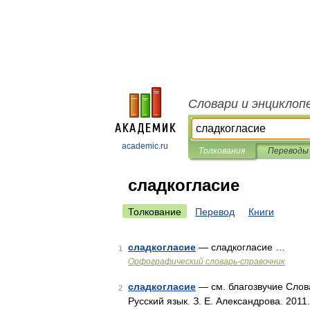
Словари и энциклоп
academic.ru
Толкования
Переводы
сладкогласие
Толкование
Перевод
Книги
сладкогласие
— сладкогласие …
1
Орфографический словарь-справочник
сладкогласие
— см. благозвучие Слова
2
Русский язык. З. Е. Александрова. 2011