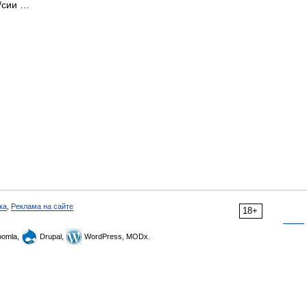
а/сии …
ка
,
Реклама на сайте
18+
omla,
Drupal,
WordPress, MODx.