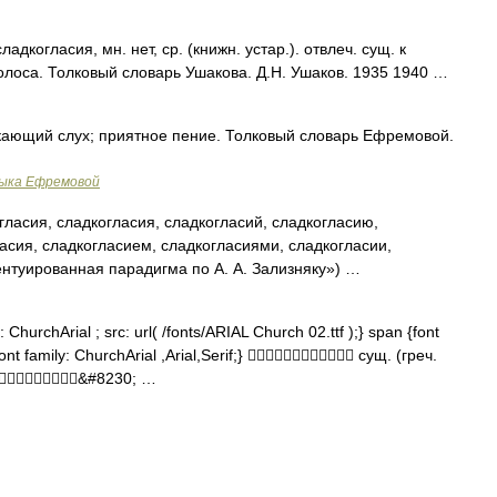
когласия, мн. нет, ср. (книжн. устар.). отвлеч. сущ. к
олоса. Толковый словарь Ушакова. Д.Н. Ушаков. 1935 1940 …
скающий слух; приятное пение. Толковый словарь Ефремовой.
зыка Ефремовой
ласия, сладкогласия, сладкогласий, сладкогласию,
асия, сладкогласием, сладкогласиями, сладкогласии,
ентуированная парадигма по А. А. Зализняку») …
ChurchArial ; src: url( /fonts/ARIAL Church 02.ttf );} span {font
ont family: ChurchArial ,Arial,Serif;}  сущ. (греч.
&#8230; …