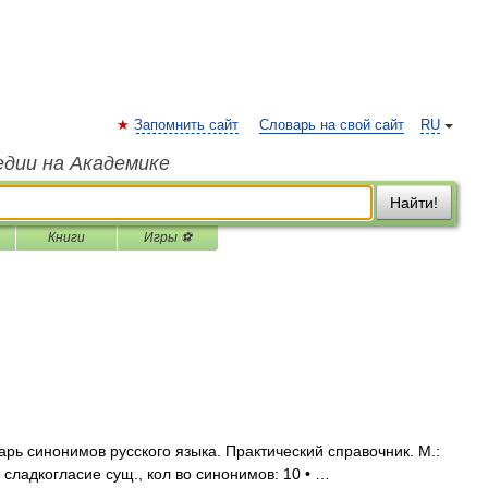
Запомнить сайт
Словарь на свой сайт
RU
едии на Академике
Найти!
Книги
Игры ⚽
рь синонимов русского языка. Практический справочник. М.:
. сладкогласие сущ., кол во синонимов: 10 • …