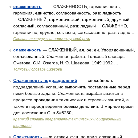
слаженность
— СЛАЖЕННОСТЬ, гармоничность,
3
гармония, единство, согласованность, разг. ладность
СЛАЖЕННЫЙ, гармонический, гармоничный, дружный,
согласный, согласованный, разг. ладный СЛАЖЕННО,
гармонично, дружно, согласно, согласованно, разг. ладно …
Словарь-тезаурус синонимов русской речи
слаженность
— СЛАЖЕННЫЙ, ая, ое; ен. Упорядоченный,
4
согласованный. Слаженная работа. Толковый словарь
Ожегова. С.И. Ожегов, Н.Ю. Шведова. 1949 1992 …
Толковый словарь Ожегова
Слаженность подразделений
— способность
5
подразделений успешно выполнять поставленные перед
ними боевые задачи. Слаженность вырабатывается в
процессе проведения тактических и строевых занятий, а
также в период ведения боевых действий. В мирное время
для достижения С. п.&#8230; …
Краткий словарь оперативно-тактических и общевоенных
терминов
Слаженность
— ж. отвлеч. сущ. по прил. слаженный
6