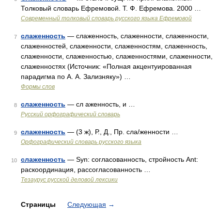
Толковый словарь Ефремовой. Т. Ф. Ефремова. 2000 …
Современный толковый словарь русского языка Ефремовой
слаженность
— слаженность, слаженности, слаженности,
7
слаженностей, слаженности, слаженностям, слаженность,
слаженности, слаженностью, слаженностями, слаженности,
слаженностях (Источник: «Полная акцентуированная
парадигма по А. А. Зализняку») …
Формы слов
слаженность
— сл аженность, и …
8
Русский орфографический словарь
слаженность
— (3 ж), Р., Д., Пр. сла/женности …
9
Орфографический словарь русского языка
слаженность
— Syn: согласованность, стройность Ant:
10
раскоординация, рассогласованность …
Тезаурус русской деловой лексики
Страницы
Следующая
→