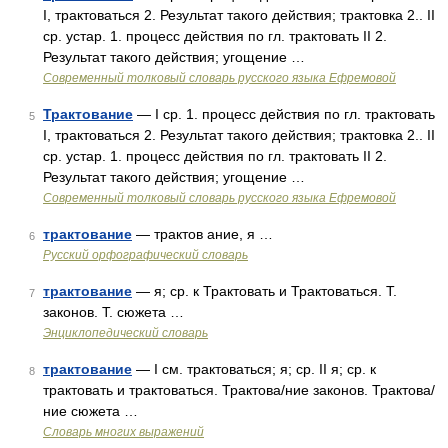
I, трактоваться 2. Результат такого действия; трактовка 2.. II
ср. устар. 1. процесс действия по гл. трактовать II 2.
Результат такого действия; угощение …
Современный толковый словарь русского языка Ефремовой
Трактование
— I ср. 1. процесс действия по гл. трактовать
5
I, трактоваться 2. Результат такого действия; трактовка 2.. II
ср. устар. 1. процесс действия по гл. трактовать II 2.
Результат такого действия; угощение …
Современный толковый словарь русского языка Ефремовой
трактование
— трактов ание, я …
6
Русский орфографический словарь
трактование
— я; ср. к Трактовать и Трактоваться. Т.
7
законов. Т. сюжета …
Энциклопедический словарь
трактование
— I см. трактоваться; я; ср. II я; ср. к
8
трактовать и трактоваться. Трактова/ние законов. Трактова/
ние сюжета …
Словарь многих выражений