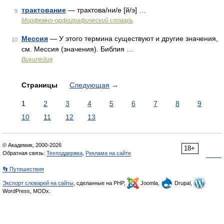
трактование
— трактова/ни/е [й/э] …
9
Морфемно-орфографический словарь
Мессия
— У этого термина существуют и другие значения,
10
см. Мессия (значения). Библия …
Википедия
Страницы
Следующая
→
1
2
3
4
5
6
7
8
9
10
11
12
13
© Академик, 2000-2026
18+
Обратная связь:
Техподдержка
,
Реклама на сайте
👣 Путешествия
Экспорт словарей на сайты
, сделанные на PHP,
Joomla,
Drupal,
WordPress, MODx.