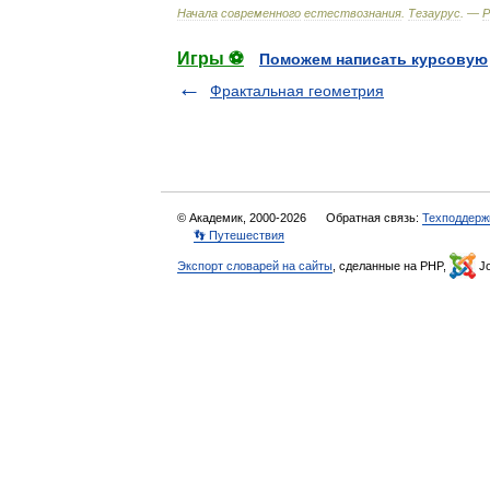
Начала
современного
естествознания
.
Тезаурус
. —
Р
Игры ⚽
Поможем написать курсовую
Фрактальная геометрия
© Академик, 2000-2026
Обратная связь:
Техподдерж
👣 Путешествия
Экспорт словарей на сайты
, сделанные на PHP,
Jo