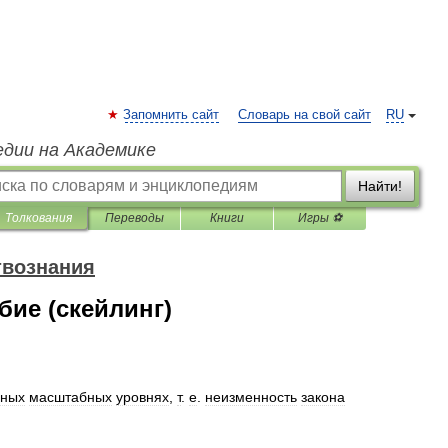
Запомнить сайт
Словарь на свой сайт
RU
едии на Академике
Найти!
Толкования
Переводы
Книги
Игры ⚽
твознания
ие (скейлинг)
зных
масштабных
уровнях
,
т
.
е
.
неизменность
закона