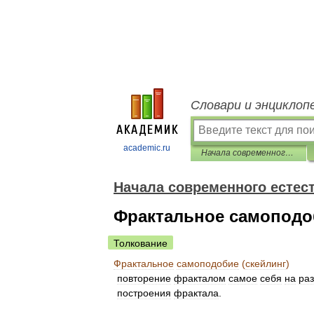
Словари и энциклоп
academic.ru
Начала современного естествознания
Начала современного естес
Фрактальное самоподоб
Толкование
Фрактальное
самоподобие
(
скейлинг
)
повторение
фракталом
самое
себя
на
ра
построения
фрактала
.