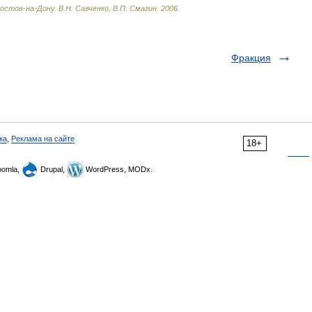
остов
-
на
-
Дону
.
В
.
Н
.
Савченко
,
В
.
П
.
Смагин
.
2006
.
Фракция
ка
,
Реклама на сайте
18+
omla,
Drupal,
WordPress, MODx.