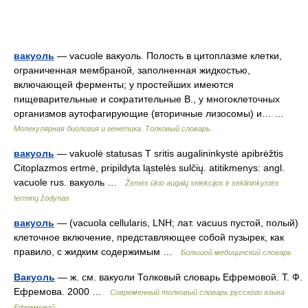
вакуоль
— vacuole вакуоль. Полость в цитоплазме клетки,
ограниченная мембраной, заполненная жидкостью,
включающей ферменты; у простейших имеются
пищеварительные и сократительные В., у многоклеточных
организмов аутофагирующие (вторичные лизосомы) и… …
Молекулярная биология и генетика. Толковый словарь.
вакуоль
— vakuolė statusas T sritis augalininkystė apibrėžtis
Citoplazmos ertmė, pripildyta ląstelės sulčių. atitikmenys: angl.
vacuole rus. вакуоль …
Žemės ūkio augalų selekcijos ir sėklininkystės
terminų žodynas
вакуоль
— (vacuola cellularis, LNH; лат. vacuus пустой, полый)
клеточное включение, представляющее собой пузырек, как
правило, с жидким содержимым …
Большой медицинский словарь
Вакуоль
— ж. см. вакуоли Толковый словарь Ефремовой. Т. Ф.
Ефремова. 2000 …
Современный толковый словарь русского языка
Ефремовой