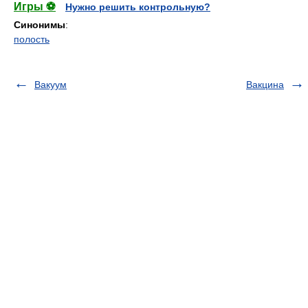
Игры ⚽
Нужно решить контрольную?
Синонимы
:
полость
Вакуум
Вакцина