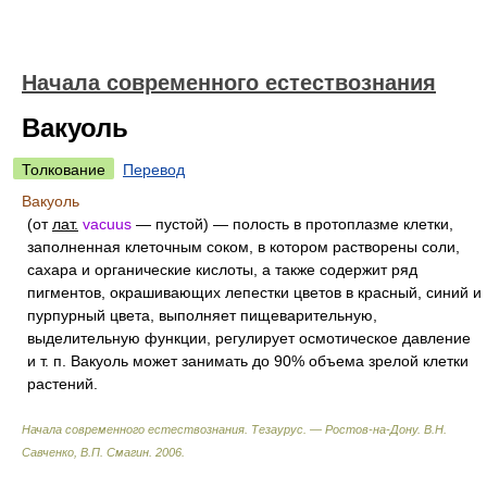
Начала современного естествознания
Вакуоль
Толкование
Перевод
Вакуоль
(от
лат.
vacuus
— пустой) — полость в протоплазме клетки,
заполненная клеточным соком, в котором растворены соли,
сахара и органические кислоты, а также содержит ряд
пигментов, окрашивающих лепестки цветов в красный, синий и
пурпурный цвета, выполняет пищеварительную,
выделительную функции, регулирует осмотическое давление
и т. п. Вакуоль может занимать до 90% объема зрелой клетки
растений.
Начала современного естествознания. Тезаурус. — Ростов-на-Дону
.
В.Н.
Савченко, В.П. Смагин
.
2006
.