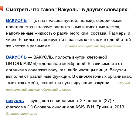
Смотреть что такое "Вакуоль" в других словарях:
ВАКУОЛЬ
— (от лат. vacuus пустой, полый), сферические
пространства в плазме растительных и животных клеток,
наполненные жидкостью различного хим. состава. Размеры и
число В. сильно варьируют и в разных клетках и в одной и той
же клетке в разных ее… …
Большая медицинская энциклопедия
ВАКУОЛЬ
— ВАКУОЛЬ, полость внутри клеточной
ЦИТОПЛАЗМЫ,отделенная мембраной. В зависимости от
организма содержат воду, газ, либо частицы пищи. Вакуоли
выполняют различные функции. В одноклеточных организмах,
таких как амеба, находятся пульсирующие вакуоли …
Научно-
технический энциклопедический словарь
вакуоль
— сущ., кол во синонимов: 2 • полость (27) •
фагосома (1) Словарь синонимов ASIS. В.Н. Тришин. 2013 …
Словарь синонимов