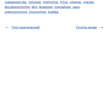
товарищество
,
торсида
,
тургруппа
,
тутси
,
ультрас
,
учалка
,
фосфиногруппа
,
фпг
,
фракция
,
хэдлайнер
,
цикл
,
электрогруппа
,
этногруппа
,
ячейка
Груз генетический
Группы крови