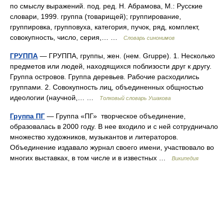
по смыслу выражений. под. ред. Н. Абрамова, М.: Русские
словари, 1999. группа (товарищей); группирование,
группировка, групповуха, категория, пучок, ряд, комплект,
совокупность, число, серия,… …
Словарь синонимов
ГРУППА
— ГРУППА, группы, жен. (нем. Gruppe). 1. Несколько
предметов или людей, находящихся поблизости друг к другу.
Группа островов. Группа деревьев. Рабочие расходились
группами. 2. Совокупность лиц, объединенных общностью
идеологии (научной,… …
Толковый словарь Ушакова
Группа ПГ
— Группа «ПГ» творческое объединение,
образовалась в 2000 году. В нее входило и с ней сотрудничало
множество художников, музыкантов и литераторов.
Объединение издавало журнал своего имени, участвовало во
многих выставках, в том числе и в известных …
Википедия