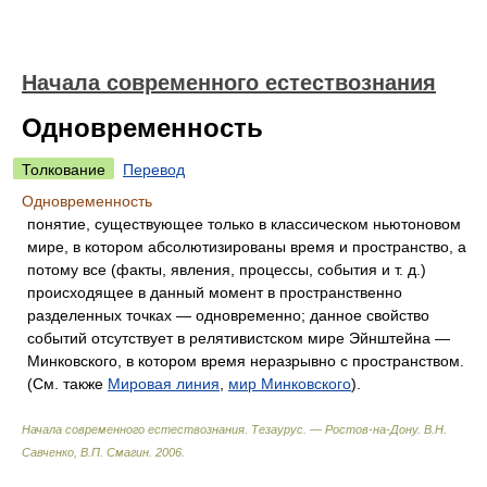
Начала современного естествознания
Одновременность
Толкование
Перевод
Одновременность
понятие, существующее только в классическом ньютоновом
мире, в котором абсолютизированы время и пространство, а
потому все (факты, явления, процессы, события и т. д.)
происходящее в данный момент в пространственно
разделенных точках — одновременно; данное свойство
событий отсутствует в релятивистском мире Эйнштейна —
Минковского, в котором время неразрывно с пространством.
(См. также
Мировая линия
,
мир Минковского
).
Начала современного естествознания. Тезаурус. — Ростов-на-Дону
.
В.Н.
Савченко, В.П. Смагин
.
2006
.