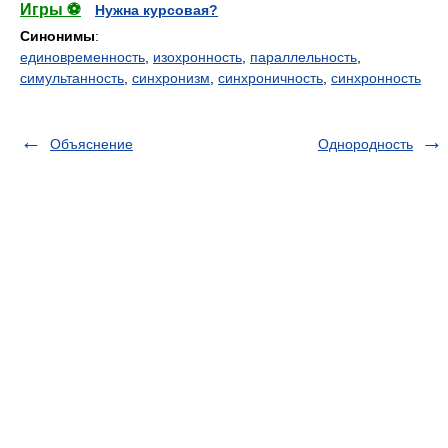
Игры ⚽
Нужна курсовая?
Синонимы
:
единовременность
,
изохронность
,
параллельность
,
симультанность
,
синхронизм
,
синхроничность
,
синхронность
Объяснение
Однородность