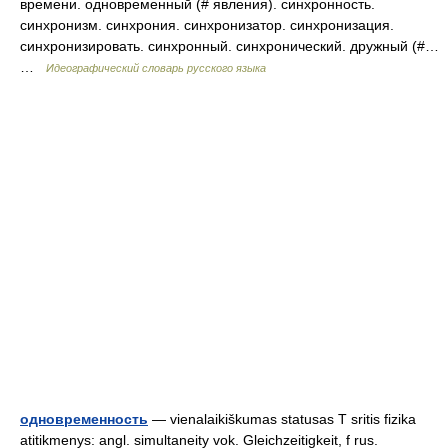
времени. одновременный (# явления). синхронность.
синхронизм. синхрония. синхронизатор. синхронизация.
синхронизировать. синхронный. синхронический. дружный (#…
…
Идеографический словарь русского языка
одновременность
— vienalaikiškumas statusas T sritis fizika
atitikmenys: angl. simultaneity vok. Gleichzeitigkeit, f rus.