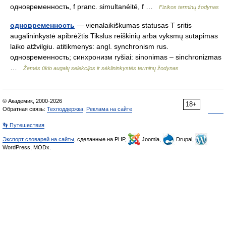
одновременность, f pranc. simultanéité, f …
Fizikos terminų žodynas
одновременность
— vienalaikiškumas statusas T sritis
augalininkystė apibrėžtis Tikslus reiškinių arba vyksmų sutapimas
laiko atžvilgiu. atitikmenys: angl. synchronism rus.
одновременность; синхронизм ryšiai: sinonimas – sinchronizmas
…
Žemės ūkio augalų selekcijos ir sėklininkystės terminų žodynas
© Академик, 2000-2026
18+
Обратная связь:
Техподдержка
,
Реклама на сайте
👣 Путешествия
Экспорт словарей на сайты
, сделанные на PHP,
Joomla,
Drupal,
WordPress, MODx.